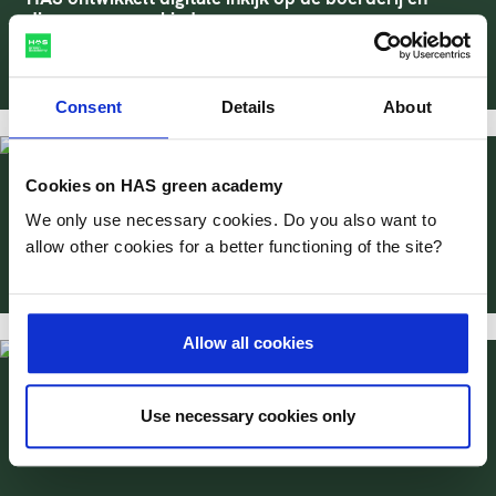
dierenapp voor kinderen
pubDate
09-06-2016
Consent
Details
About
Cookies on HAS green academy
HAS voor Bavaria belangrijke leverancier van jong
talent
We only use necessary cookies. Do you also want to
allow other cookies for a better functioning of the site?
pubDate
24-09-2015
Allow all cookies
HAS werkt met Feed Design Lab aan duurzame
Use necessary cookies only
innovatieve diervoedersector
pubDate
15-12-2015