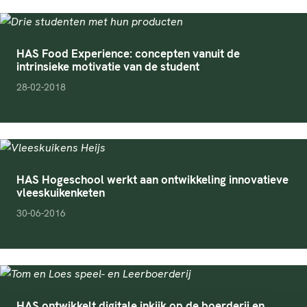
HAS Food Experience: concepten vanuit de
intrinsieke motivatie van de student
pubDate
28-02-2018
HAS Hogeschool werkt aan ontwikkeling innovatieve
vleeskuikenketen
pubDate
30-06-2016
HAS ontwikkelt digitale inkijk op de boerderij en