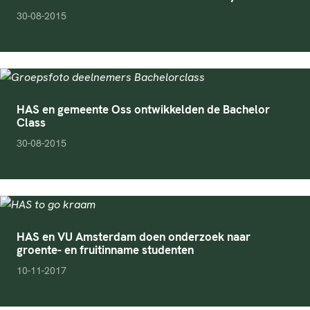
pubDate
30-08-2015
HAS en gemeente Oss ontwikkelden de Bachelor
Class
pubDate
30-08-2015
HAS en VU Amsterdam doen onderzoek naar
groente- en fruitinname studenten
pubDate
10-11-2017