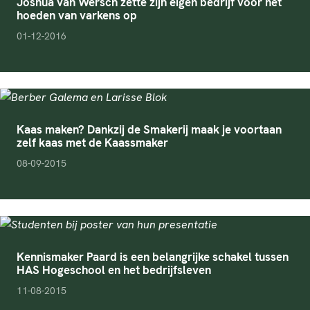
Joshua van Wersch zette zijn eigen bedrijf voor het
hoeden van varkens op
pubDate
01-12-2016
Kaas maken? Dankzij de Smakerij maak je voortaan
zelf kaas met de Kaassmaker
pubDate
08-09-2015
Kennismaker Paard is een belangrijke schakel tussen
HAS Hogeschool en het bedrijfsleven
pubDate
11-08-2015