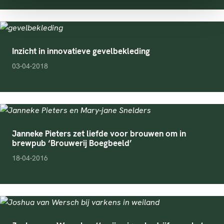
Inzicht in innovatieve gevelbekleding
pubDate
03-04-2018
Janneke Pieters zet liefde voor brouwen om in
brewpub ‘Brouwerij Boegbeeld’
pubDate
18-04-2016