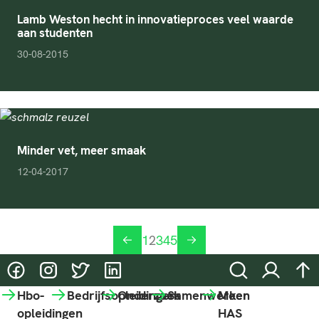
Lamb Weston hecht in innovatieproces veel waarde
aan studenten
pubDate
30-08-2015
Minder vet, meer smaak
pubDate
12-04-2017
1
2
3
4
5
vorige
volgende
@HASgreenacademy
@HASgreenacademy
@greenacademyHAS
@HASgreenacademy
Zoeken
Inloggen
na
Hbo-
Bedrijfsopleidingen
Onderzoek
Samenwerken
Meer
opleidingen
HAS