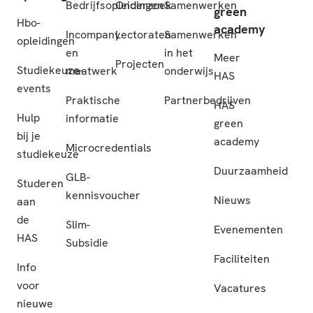
Bedrijfsopleidingen
Onderzoek
Samenwerken
green
Hbo-
academy
Incompany
Lectoraten
Samenwerken
opleidingen
en
in het
Meer
Projecten
Studiekeuze-
maatwerk
onderwijs
HAS
events
Praktische
Partnerbedrijven
HAS
Hulp
informatie
green
bij je
academy
Microcredentials
studiekeuze
Duurzaamheid
GLB-
Studeren
kennisvoucher
Nieuws
aan
de
Slim-
Evenementen
HAS
Subsidie
Faciliteiten
Info
voor
Vacatures
nieuwe