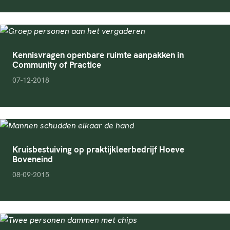
Kennisvragen openbare ruimte aanpakken in
Community of Practice
pubDate
07-12-2018
Kruisbestuiving op praktijkleerbedrijf Hoeve
Boveneind
pubDate
08-09-2015