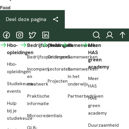
Food
Deel deze pagina
@HASgreenacademy
@HASgreenacademy
@greenacademyHAS
@HASgreenacademy
Zoeken
Inloggen
na
Hbo-
Bedrijfsopleidingen
Onderzoek
Samenwerken
Meer
opleidingen
HAS
Bedrijfsopleidingen
Onderzoek
Samenwerken
green
Hbo-
academy
Incompany
Lectoraten
Samenwerken
opleidingen
en
in het
Meer
Projecten
Studiekeuze-
maatwerk
onderwijs
HAS
events
Praktische
Partnerbedrijven
HAS
Hulp
informatie
green
bij je
academy
Microcredentials
studiekeuze
Duurzaamheid
GLB-