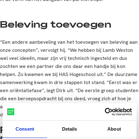
Beleving toevoegen
“Een andere aanbeveling van het toevoegen van beleving aan
onze concepten”, vervolgt hij. “We hebben bij Lamb Weston
wel veel ideeën, maar zijn vrij technisch ingesteld en dus
zochten we een partner die ons daar een handje bij kon
helpen. Zo kwamen we bij HAS Hogeschool uit.” De duurzame
samenwerking kwam in drie stappen tot stand. “Eerst was er
een oriëntatiefase”, legt Dirk uit. “De eerste groep studenten
die een beroepsopdracht bij ons deed, vroeg zich af hoe je
aan friet beleving kunt toevoegen en wat een verpakking
daaraan kan bijdragen.”
Consent
Details
About
Potato Dipping