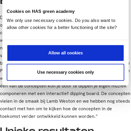
Experience
Cookies on HAS green academy
De tweede groep ging daadwerkelijk aan de slag met het
We only use necessary cookies. Do you also want to
ontwikkelen van een aantal concepten. Eén van die
allow other cookies for a better functioning of the site?
concepten betrof een nieuwe potato dipper. Mchael Luesink
was een van de studenten. “We deden een marktonderzoek
naar eetbeleving in casual dining restaurants en quick
Allow all cookies
service restaurants om te kijken op welke manier we
beleving zouden kunnen toevoegen”, vertelt hij. “Het werd de
Potato Dipping Experience, verschillende belevingsconcepten
Use necessary cookies only
waarbij sharing and joy at the table centraal stonden. Met
één van de concepten kon je door te dippen je eigen muziek
componeren met een interactief dipping board. De concepten
vielen in de smaak bij Lamb Weston en we hebben nog steeds
contact met hen om te kijken hoe de concepten in de
toekomst verder ontwikkeld kunnen worden.”