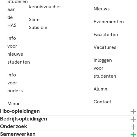
Studeren
kennisvoucher
Nieuws
aan
de
Slim-
Evenementen
HAS
Subsidie
Faciliteiten
Info
voor
Vacatures
nieuwe
Inloggen
studenten
voor
Info
studenten
voor
Alumni
ouders
Contact
Minor
Hbo-opleidingen
Bedrijfsopleidingen
Onderzoek
Samenwerken