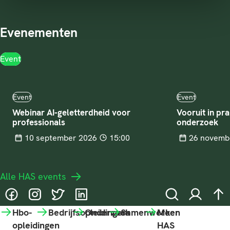
Evenementen
Event
Event
Event
Webinar AI-geletterdheid voor
Vooruit in pra
professionals
onderzoek
Tijd
Datum
10 september 2026
15:00
Datum
26 novemb
Alle HAS events
@HASgreenacademy
@HASgreenacademy
@greenacademyHAS
@HASgreenacademy
Zoeken
Inloggen
na
Hbo-
Bedrijfsopleidingen
Onderzoek
Samenwerken
Meer
opleidingen
HAS