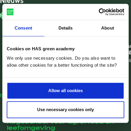
Nieuws
Nieuws
Consent
Details
About
Nieuws
Nieuws
Bedrijfskundige opleiding voor
Eerste Ad-st
Cookies on HAS green academy
professionals op masterniveau
Leefomgeving
We only use necessary cookies. Do you also want to
Datum
21-07-2026
Datum
13-07-202
allow other cookies for a better functioning of the site?
Allow all cookies
Meer HAS nieuws
Use necessary cookies only
HAS green academy is dé
hogeschool voor agro, food en
leefomgeving