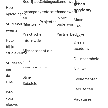
Bedrijfsopleidingen
Onderzoek
Samenwerken
green
Hbo-
academy
Incompany
Lectoraten
Samenwerken
opleidingen
en
in het
Meer
Projecten
Studiekeuze-
maatwerk
onderwijs
HAS
events
Praktische
Partnerbedrijven
HAS
Hulp
informatie
green
bij je
academy
Microcredentials
studiekeuze
Duurzaamheid
GLB-
Studeren
kennisvoucher
Nieuws
aan
de
Slim-
Evenementen
HAS
Subsidie
Faciliteiten
Info
voor
Vacatures
nieuwe