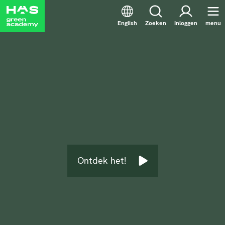
English
Zoeken
Inloggen
menu
Ontdek het!