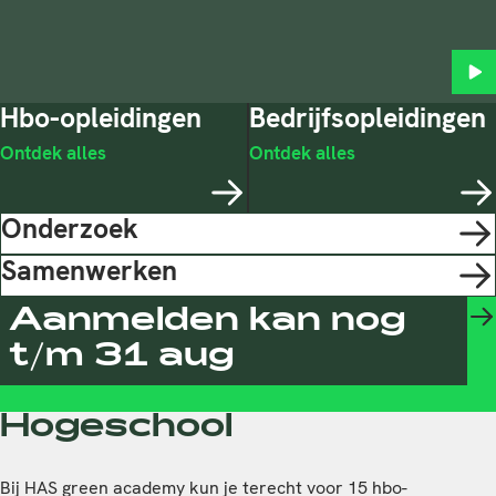
Start
Hbo-opleidingen
Bedrijfs­opleidingen
Ontdek alles
Ontdek alles
Onderzoek
Samenwerken
Aanmelden kan nog
t/m 31 aug
Hogeschool
Bij HAS green academy kun je terecht voor 15 hbo-