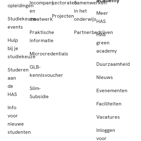
academy
Incompany
Lectoraten
Samenwerken
opleidingen
en
in het
Meer
Projecten
Studiekeuze-
maatwerk
onderwijs
HAS
events
Praktische
Partnerbedrijven
HAS
Hulp
informatie
green
bij je
academy
Microcredentials
studiekeuze
Duurzaamheid
GLB-
Studeren
kennisvoucher
Nieuws
aan
de
Slim-
Evenementen
HAS
Subsidie
Faciliteiten
Info
voor
Vacatures
nieuwe
Inloggen
studenten
voor