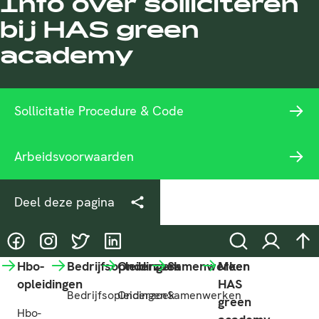
Info over solliciteren
bij HAS green
academy
Sollicitatie Procedure & Code
Arbeidsvoorwaarden
Deel deze pagina
@HASgreenacademy
@HASgreenacademy
@greenacademyHAS
@HASgreenacademy
Zoeken
Inloggen
na
Hbo-
Bedrijfsopleidingen
Onderzoek
Samenwerken
Meer
opleidingen
HAS
Bedrijfsopleidingen
Onderzoek
Samenwerken
green
Hbo-