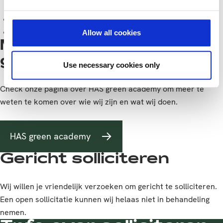
bedrijfsleven werken
Ik heb een open blik en een brede kijk op de wereld
Ik wil in een internationale omgeving werken
Allow all cookies
Meer weten over HAS
green academy?
Use necessary cookies only
Check onze pagina over HAS green academy om meer te
weten te komen over wie wij zijn en wat wij doen.
HAS green academy
Gericht solliciteren
Wij willen je vriendelijk verzoeken om gericht te solliciteren.
Een open sollicitatie kunnen wij helaas niet in behandeling
nemen.