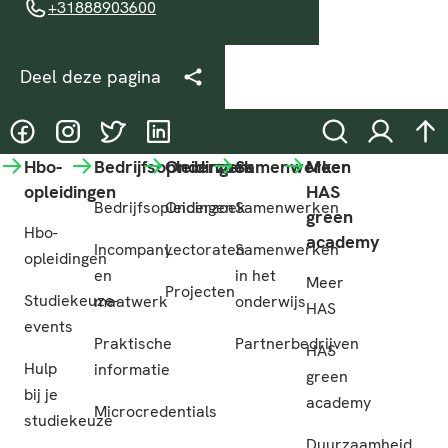
+31888903600
+31888903600
Deel deze pagina
@HASgreenacademy
@HASgreenacademy
@greenacademyHAS
@HASgreenacademy
Zoeken
Inloggen
na
Hbo-
Bedrijfsopleidingen
Onderzoek
Samenwerken
Meer
opleidingen
HAS
Bedrijfsopleidingen
Onderzoek
Samenwerken
green
Hbo-
academy
Incompany
Lectoraten
Samenwerken
opleidingen
en
in het
Meer
Projecten
Studiekeuze-
maatwerk
onderwijs
HAS
events
Praktische
Partnerbedrijven
HAS
Hulp
informatie
green
bij je
academy
Microcredentials
studiekeuze
Duurzaamheid