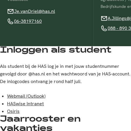
Bedrijfskunde e
Je.vanDriel@has.nl
Je.vanDriel@has.nl
A.Jillings@has
A.Jillings@
06-38197160
06-38197160
088 - 890 30 7
088 - 890 
Inloggen als student
Als
student bij de HAS log je in met jouw studentnummer
gevolgd door @has.nl en het wachtwoord van je HAS-account.
De inlogcodes ontvang je rond half juli.
Webmail (Outlook)
HASwise Intranet
Osiris
Jaarrooster en
vakanties