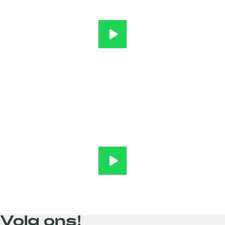
Ontdek het! HAS Venlo afspele
Route naar HAS Venlo afspele
Volg ons!