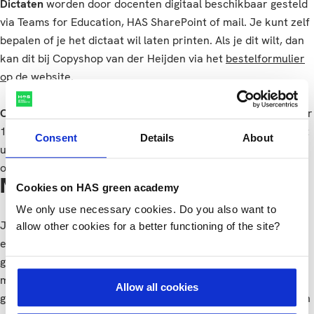
Dictaten
worden door docenten digitaal beschikbaar gesteld
via Teams for Education, HAS SharePoint of mail. Je kunt zelf
bepalen of je het dictaat wil laten printen. Als je dit wilt, dan
kan dit bij Copyshop van der Heijden via het
bestelformulier
op de website
.
Overige leermiddelen
worden in blok 1 digitaal verstrekt. Per
1 augustus werken we met Teams for Education. Je ontvangt
Consent
Details
About
uitleg over de systemen en de leermiddelen vanuit de
opleiding.
Minimumeisen laptop
Cookies on HAS green academy
We only use necessary cookies. Do you also want to
Je laptop moet voldoen aan de minimale vereisten om je
allow other cookies for a better functioning of the site?
examen digitaal te kunnen maken. En om de software te
gebruiken die nodig is voor een module. Bijna alle studie- en
modulesoftware die binnen HAS green academy wordt
Allow all cookies
gebruikt, draait op Windows. Om die reden adviseren we dan