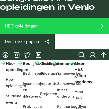
opleidingen in Venlo
HBO opleidingen
Deel deze pagina
@HASgreenacademy
@HASgreenacademy
@greenacademyHAS
@HASgreenacademy
Zoeken
Inloggen
na
Hbo-
Bedrijfsopleidingen
Onderzoek
Samenwerken
Meer
opleidingen
HAS
Bedrijfsopleidingen
Onderzoek
Samenwerken
green
Hbo-
academy
Incompany
Lectoraten
Samenwerken
opleidingen
en
in het
Meer
Projecten
Studiekeuze-
maatwerk
onderwijs
HAS
events
Praktische
Partnerbedrijven
HAS