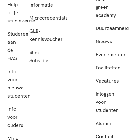
Hulp
informatie
green
bij je
academy
Microcredentials
studiekeuze
Duurzaamheid
GLB-
Studeren
kennisvoucher
Nieuws
aan
de
Slim-
Evenementen
HAS
Subsidie
Faciliteiten
Info
voor
Vacatures
nieuwe
Inloggen
studenten
voor
Info
studenten
voor
Alumni
ouders
Contact
Minor