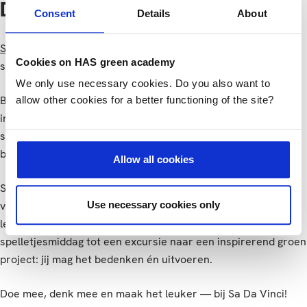
DaVinci in Venlo
Consent
Details
About
Studentenvereniging DaVinci
is een vereniging voor alle
Cookies on HAS green academy
studenten die in Venlo studeren.
We only use necessary cookies. Do you also want to
Bij Sa Da Vinci draait het om gezelligheid, verbinding en
allow other cookies for a better functioning of the site?
initiatief. Of je nu houdt van borrels, buitenactiviteiten,
spelletjesavonden of wilde plannen hebt voor een festival —
bij deze vereniging krijg je de ruimte om het waar te maken.
Allow all cookies
Samen met medestudenten organiseer je leuke, leerzame en
Use necessary cookies only
verrassende activiteiten. Heb jij zin om de vereniging nieuw
leven in te blazen? Dan zit je hier goed! Van een
spelletjesmiddag tot een excursie naar een inspirerend groen
project: jij mag het bedenken én uitvoeren.
Doe mee, denk mee en maak het leuker — bij Sa Da Vinci!