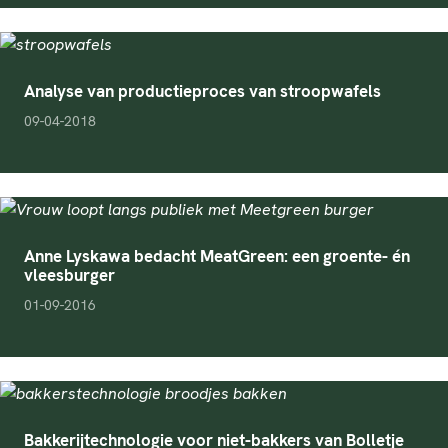
Analyse van productieproces van stroopwafels
pubDate
09-04-2018
Anne Lyskawa bedacht MeatGreen: een groente- én
vleesburger
pubDate
01-09-2016
Bakkerijtechnologie voor niet-bakkers van Bolletje