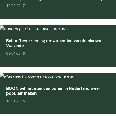
pubDate
15-02-2017
Behoefteverkenning omwonenden van de nieuwe
Warande
pubDate
03-04-2018
BOON wil het eten van bonen in Nederland weer
populair maken
pubDate
13-01-2016