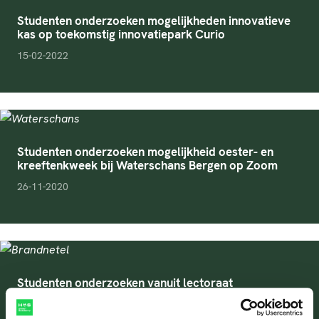
Studenten onderzoeken mogelijkheden innovatieve
kas op toekomstig innovatiepark Curio
pubDate
15-02-2022
Studenten onderzoeken mogelijkheid oester- en
kreeftenkweek bij Waterschans Bergen op Zoom
pubDate
26-11-2020
Studenten onderzoeken vanuit lectoraat
gewasontwikkeling binnen project Plants For Plants
pubDate
11-02-2021