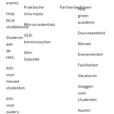
events
Praktische
Partnerbedrijven
HAS
Hulp
informatie
green
bij je
academy
Microcredentials
studiekeuze
Duurzaamheid
GLB-
Studeren
kennisvoucher
Nieuws
aan
de
Slim-
Evenementen
HAS
Subsidie
Faciliteiten
Info
voor
Vacatures
nieuwe
Inloggen
studenten
voor
Info
studenten
voor
Alumni
ouders