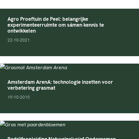
Agro Proeftuin de Peel: belangrijke
experimenteerruimte om sámen kennis te
ontwikkelen
pubDate
22-10-2021
Amsterdam ArenA: technologie inzetten voor
verbetering grasmat
pubDate
19-10-2015