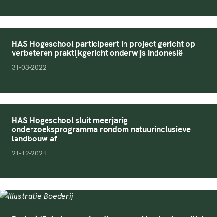
HAS Hogeschool participeert in project gericht op
verbeteren praktijkgericht onderwijs Indonesië
pubDate
31-03-2022
HAS Hogeschool sluit meerjarig
onderzoeksprogramma rondom natuurinclusieve
landbouw af
pubDate
21-12-2021