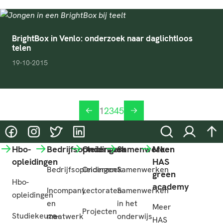
BrightBox in Venlo: onderzoek naar daglichtloos
telen
pubDate
19-10-2015
1
2
3
4
5
vorige
volgende
@HASgreenacademy
@HASgreenacademy
@greenacademyHAS
@HASgreenacademy
Zoeken
Inloggen
na
Hbo-
Bedrijfsopleidingen
Onderzoek
Samenwerken
Meer
opleidingen
HAS
Bedrijfsopleidingen
Onderzoek
Samenwerken
green
Hbo-
academy
Incompany
Lectoraten
Samenwerken
opleidingen
en
in het
Meer
Projecten
Studiekeuze-
maatwerk
onderwijs
HAS