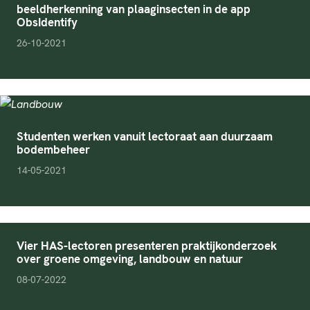
beeldherkenning van plaaginsecten in de app
ObsIdentify
pubDate
26-10-2021
Studenten werken vanuit lectoraat aan duurzaam
bodembeheer
pubDate
14-05-2021
Vier HAS-lectoren presenteren praktijkonderzoek
over groene omgeving, landbouw en natuur
pubDate
08-07-2022