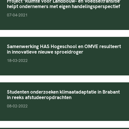
Project ‘Ruimte voor Landbouw- en Voedseltransitie’
helpt ondernemers met eigen handelingsperspectief
pubDate
07-04-2021
Samenwerking HAS Hogeschool en OMVE resulteert
in innovatieve nieuwe sproeidroger
pubDate
18-03-2022
Studenten onderzoeken klimaatadaptatie in Brabant
in reeks afstudeeropdrachten
pubDate
08-02-2022