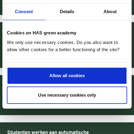
Consent
Details
About
Studenten onderzoeken voedselverspilling binnen
Cookies on HAS green academy
HAS Hogeschool als nulmeting voor
We only use necessary cookies. Do you also want to
Voedselverspillingschallenge
allow other cookies for a better functioning of the site?
pubDate
18-03-2022
Allow all cookies
Studenten Tuinbouw en akkerbouw telen wasabi op
water
Use necessary cookies only
pubDate
15-07-2021
Studenten werken aan automatische