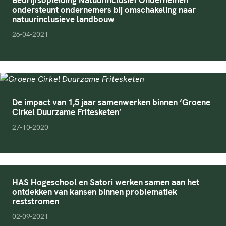
Bedrijfsopleiding Natuurinclusief Ondernemen
ondersteunt ondernemers bij omschakeling naar
natuurinclusieve landbouw
pubDate
26-04-2021
De impact van 1,5 jaar samenwerken binnen ‘Groene
Cirkel Duurzame Fritesketen’
pubDate
27-10-2020
HAS Hogeschool en Satori werken samen aan het
ontdekken van kansen binnen problematiek
reststromen
pubDate
02-09-2021