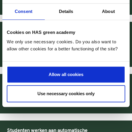
Consent
Details
About
Studenten onderzoeken voedselverspilling binnen
Cookies on HAS green academy
HAS Hogeschool als nulmeting voor
We only use necessary cookies. Do you also want to
Voedselverspillingschallenge
allow other cookies for a better functioning of the site?
pubDate
18-03-2022
Allow all cookies
Studenten Tuinbouw en akkerbouw telen wasabi op
water
Use necessary cookies only
pubDate
15-07-2021
Studenten werken aan automatische