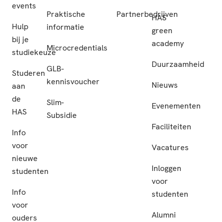
events
Praktische
Partnerbedrijven
HAS
Hulp
informatie
green
bij je
academy
Microcredentials
studiekeuze
Duurzaamheid
GLB-
Studeren
kennisvoucher
Nieuws
aan
de
Slim-
Evenementen
HAS
Subsidie
Faciliteiten
Info
voor
Vacatures
nieuwe
Inloggen
studenten
voor
Info
studenten
voor
Alumni
ouders