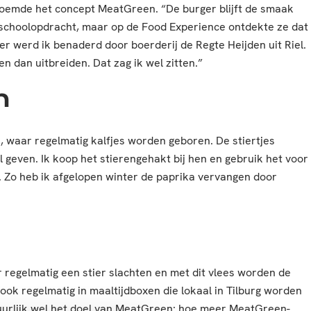
e noemde het concept MeatGreen. “De burger blijft de smaak
 schoolopdracht, maar op de Food Experience ontdekte ze dat
ter werd ik benaderd door boerderij de Regte Heijden uit Riel.
n dan uitbreiden. Dat zag ik wel zitten.”
n
, waar regelmatig kalfjes worden geboren. De stiertjes
geven. Ik koop het stierengehakt bij hen en gebruik het voor
. Zo heb ik afgelopen winter de paprika vervangen door
r regelmatig een stier slachten en met dit vlees worden de
ok regelmatig in maaltijdboxen die lokaal in Tilburg worden
tuurlijk wel het doel van MeatGreen: hoe meer MeatGreen-