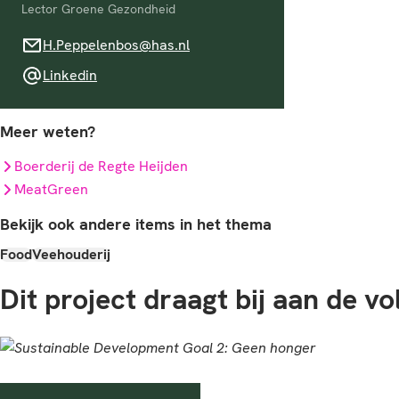
Lector Groene Gezondheid
H.Peppelenbos@has.nl
H.Peppelenbos@has.nl
Linkedin
Linkedin
Meer weten?
Boerderij de Regte Heijden
MeatGreen
Bekijk ook andere items in het thema
Food
Veehouderij
Dit project draagt bij aan de v