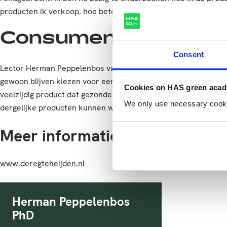
producten ik verkoop, hoe beter ik kan bijdragen aan een du
Consumenten helpen
Consent
Lector Herman Peppelenbos van het lectoraat Groene Gezondhei
gewoon blijven kiezen voor een lekkere burger, maar krijgt 
Cookies on HAS green aca
veelzijdig product dat gezonder én duurzamer is. Mensen we
We only use necessary cookies
dergelijke producten kunnen wij consumenten helpen het tóch 
Meer informatie?
www.deregteheijden.nl
Herman Peppelenbos
PhD