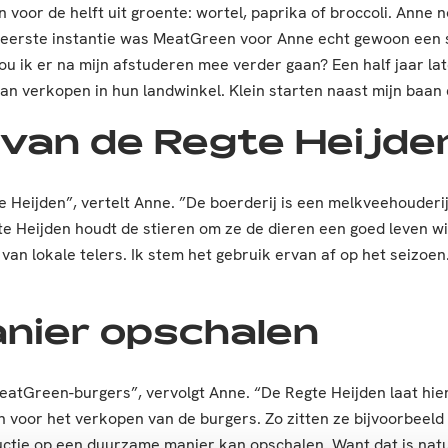
n voor de helft uit groente: wortel, paprika of broccoli. Ann
In eerste instantie was MeatGreen voor Anne echt gewoon een
 zou ik er na mijn afstuderen mee verder gaan? Een half jaar la
an verkopen in hun landwinkel. Klein starten naast mijn baan e
 van de Regte Heijde
 Heijden”, vertelt Anne. ”De boerderij is een melkveehouderij
 Heijden houdt de stieren om ze de dieren een goed leven wil 
an lokale telers. Ik stem het gebruik ervan af op het seizoen
nier opschalen
MeatGreen-burgers”, vervolgt Anne. “De Regte Heijden laat hie
voor het verkopen van de burgers. Zo zitten ze bijvoorbeeld o
ductie op een duurzame manier kan opschalen. Want dat is na