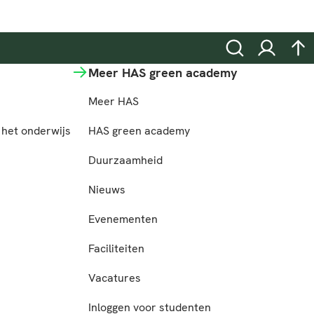
Zoeken
Inloggen
na
Meer HAS green academy
Meer HAS
het onderwijs
HAS green academy
n
Duurzaamheid
Nieuws
Evenementen
Faciliteiten
Vacatures
Inloggen voor studenten