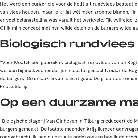
Het werd een burger die voor de helft uit rundvlees bestaat e
van vlees houden, maar je krijgt wél meer groente binnen.” 
er veel belangstelling was vanuit het werkveld. “Ik twijfelde:
Of ik mijn concept met hen wilde delen en de burgers wilde ga
Biologisch rundvlees
“Voor MeatGreen gebruik ik biologisch rundvlees van de Regte
worden bij melkveehouderijen meestal geslacht, maar de Regte
de burgers. De smaak ervan is echt goed. De groentes komen v
knolselderij.”
Op een duurzame ma
“Biologische slagerij Van Ginhoven in Tilburg produceert de 
burgers gemaakt. De laatste maanden krijg ik meer aanvragen 
rondgebracht. Ik ben nu bezig te onderzoeken hoe ik de pro