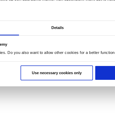
urzame en gezonde maaltijd.”
 aan meer groente
Details
d juicht initiatieven als die van Anne toe. “Het is een bijz
minder vlees en meer groente binnen. En de burger kun je op 
demy
ten vaak wel dat ze meer minder vlees en meer groente moete
. Do you also want to allow other cookies for a better functioni
voor elkaar te krijgen. Een mooie ontwikkeling.”
Use necessary cookies only