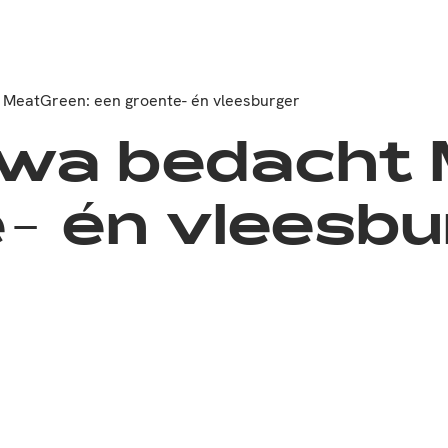
MeatGreen: een groente- én vleesburger
wa bedacht 
- én vleesbu