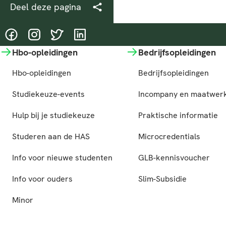
Deel deze pagina
@HASgreenacademy
@HASgreenacademy
@greenacademyHAS
@HASgreenacademy
Hbo-opleidingen
Bedrijfsopleidingen
Hbo-opleidingen
Bedrijfsopleidingen
Studiekeuze-events
Incompany en maatwer
Hulp bij je studiekeuze
Praktische informatie
Studeren aan de HAS
Microcredentials
Info voor nieuwe studenten
GLB-kennisvoucher
Info voor ouders
Slim-Subsidie
Minor