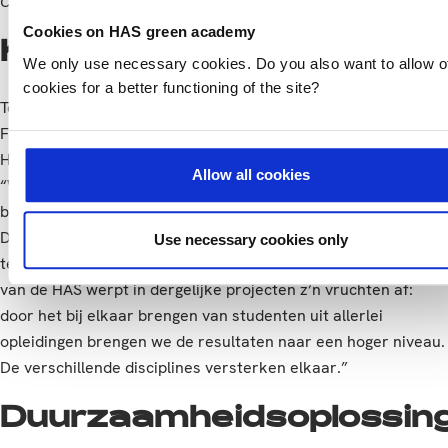
Coen van Ruiten
Cookies on HAS green academy
Kringlooplandbouw
We only use necessary cookies. Do you also want to allow o
cookies for a better functioning of the site?
Tot nu toe zijn er binnen ‘Groene Cirkel Duurzame
Fritesketen’ dus mooie initiatieven ontstaan waar HAS
Hogeschool een wezenlijke rol in heeft kunnen spelen. Coen:
Allow all cookies
“We hebben de afgelopen 1,5 jaar echt stappen gezet
bijdragen aan de transitie naar een kringlooplandbouw.
Daarnaast hebben we kennis en ervaring opgedaan die we
Use necessary cookies only
terug kunnen brengen in ons onderwijs. De integrale aanpak
van de HAS werpt in dergelijke projecten z’n vruchten af:
door het bij elkaar brengen van studenten uit allerlei
opleidingen brengen we de resultaten naar een hoger niveau.
De verschillende disciplines versterken elkaar.”
Duurzaamheidsoplossin