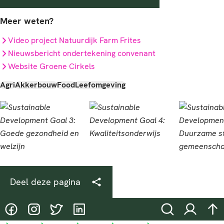
Meer weten?
Video project Natuurdijk Farm Frites
Nieuwsbericht ondertekening convenant
Website Groene Cirkels
Agri
Akkerbouw
Food
Leefomgeving
Deel deze pagina
@HASgreenacademy
@HASgreenacademy
@greenacademyHAS
@HASgreenacademy
Zoeken
Inloggen
na