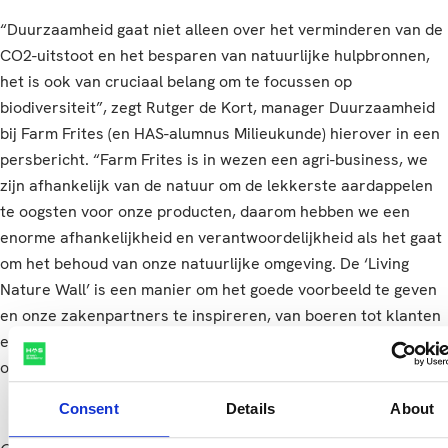
“Duurzaamheid gaat niet alleen over het verminderen van de
CO2-uitstoot en het besparen van natuurlijke hulpbronnen,
het is ook van cruciaal belang om te focussen op
biodiversiteit”, zegt Rutger de Kort, manager Duurzaamheid
bij Farm Frites (en HAS-alumnus Milieukunde) hierover in een
persbericht. “Farm Frites is in wezen een agri-business, we
zijn afhankelijk van de natuur om de lekkerste aardappelen
te oogsten voor onze producten, daarom hebben we een
enorme afhankelijkheid en verantwoordelijkheid als het gaat
om het behoud van onze natuurlijke omgeving. De ‘Living
Nature Wall’ is een manier om het goede voorbeeld te geven
en onze zakenpartners te inspireren, van boeren tot klanten
en van ‘farm to fork’. Samen maken we een serieuze impact
om onze natuurlijke omgeving te verbeteren."
Consent
Details
About