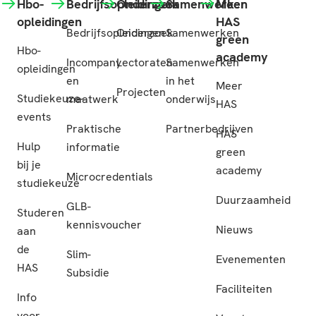
Hbo-
Bedrijfsopleidingen
Onderzoek
Samenwerken
Meer
opleidingen
HAS
Bedrijfsopleidingen
Onderzoek
Samenwerken
green
Hbo-
academy
Incompany
Lectoraten
Samenwerken
opleidingen
en
in het
Meer
Projecten
Studiekeuze-
maatwerk
onderwijs
HAS
events
Praktische
Partnerbedrijven
HAS
Hulp
informatie
green
bij je
academy
Microcredentials
studiekeuze
Duurzaamheid
GLB-
Studeren
kennisvoucher
Nieuws
aan
de
Slim-
Evenementen
HAS
Subsidie
Faciliteiten
Info
voor