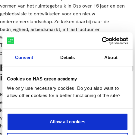
vormen van het ruimtegebruik in Oss over 15 jaar en een
gebiedsvisie te ontwikkelen voor een nieuw
ondernemerslandschap. Ze keken daarbij naar de
bedrijvigheid, arbeidsmarkt, infrastructuur en
woon-/leefomgeving. Het project werd groots afgesloten in
Theater de Lievekamp in Oss waar de studenten in de grote
zaal hun presentatie mochten houden.
Consent
Details
About
Eigen kennis en ervaring
inbrengen
Cookies on HAS green academy
We only use necessary cookies. Do you also want to
Binnen de Bachelor Class werd samengewerkt op basis van
allow other cookies for a better functioning of the site?
een coöperatieve gedachte: alle partijen brachten hun eigen
kennis en ervaring in. Cindy: “Het project groeide in de loop
van de maanden en ik ben trots op wat we in zo’n korte tijd
Allow all cookies
hebben bereikt en dan vooral met zoveel partijen. De
studenten zijn uit hun comfortzone gestapt en de betrokken