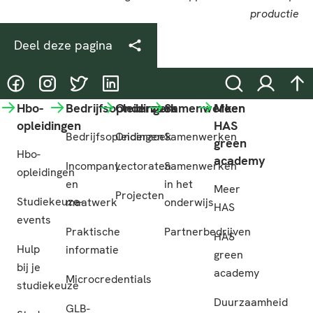
Deel deze pagina
@HASgreenacademy
@HASgreenacademy
@greenacademyHAS
@HASgreenacademy
Zoeken
Inloggen
na
Hbo-
Bedrijfsopleidingen
Onderzoek
Samenwerken
Meer
opleidingen
HAS
Bedrijfsopleidingen
Onderzoek
Samenwerken
green
Hbo-
academy
Incompany
Lectoraten
Samenwerken
opleidingen
en
in het
Meer
Projecten
Studiekeuze-
maatwerk
onderwijs
HAS
events
Praktische
Partnerbedrijven
HAS
Hulp
informatie
green
bij je
academy
Microcredentials
studiekeuze
Duurzaamheid
GLB-