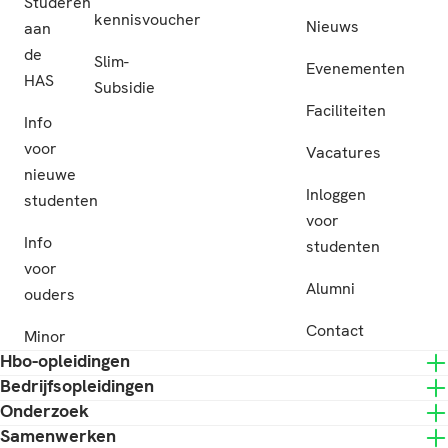
Studeren
kennisvoucher
Nieuws
aan
de
Slim-
Evenementen
HAS
Subsidie
Faciliteiten
Info
voor
Vacatures
nieuwe
Inloggen
studenten
voor
Info
studenten
voor
Alumni
ouders
Contact
Minor
Hbo-opleidingen
Bedrijfsopleidingen
Onderzoek
Samenwerken