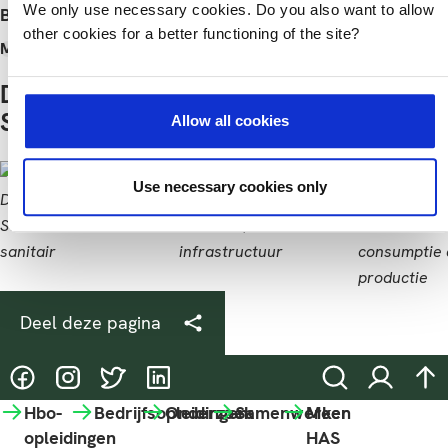
We only use necessary cookies. Do you also want to allow
Bekijk ook andere items in het thema
other cookies for a better functioning of the site?
Milieu
Food
Dit project draagt bij aan de volgende
SDG's
Allow all cookies
Use necessary cookies only
Deel deze pagina
@HASgreenacademy
@HASgreenacademy
@greenacademyHAS
@HASgreenacademy
Zoeken
Inloggen
na
Hbo-
Bedrijfsopleidingen
Onderzoek
Samenwerken
Meer
opleidingen
HAS