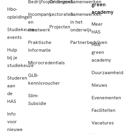
Bedrijfsopleidingen
Onderzoek
Samenwerken
green
Hbo-
academy
Incompany
Lectoraten
Samenwerken
opleidingen
en
in het
Meer
Projecten
Studiekeuze-
maatwerk
onderwijs
HAS
events
Praktische
Partnerbedrijven
HAS
Hulp
informatie
green
bij je
academy
Microcredentials
studiekeuze
Duurzaamheid
GLB-
Studeren
kennisvoucher
Nieuws
aan
de
Slim-
Evenementen
HAS
Subsidie
Faciliteiten
Info
voor
Vacatures
nieuwe