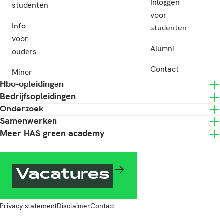
Inloggen
studenten
voor
Info
studenten
voor
Alumni
ouders
Contact
Minor
Hbo-opleidingen
Bedrijfsopleidingen
Onderzoek
Samenwerken
Meer HAS green academy
Vacatures
Privacy statement
Disclaimer
Contact