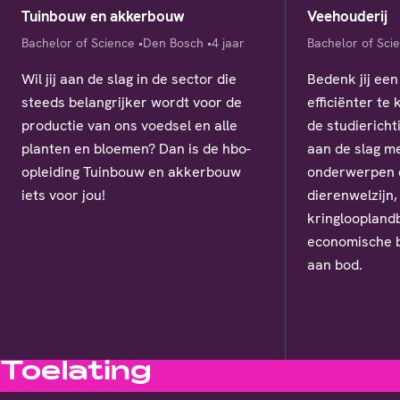
Tuinbouw en akkerbouw
Veehouderij
Diploma
Locatie
Studieduur
Diploma
Bachelor of Science
Den Bosch
4 jaar
Bachelor of Sci
Wil jij aan de slag in de sector die
Bedenk jij een
steeds belangrijker wordt voor de
efficiënter te
productie van ons voedsel en alle
de studiericht
planten en bloemen? Dan is de hbo-
aan de slag me
opleiding Tuinbouw en akkerbouw
onderwerpen d
iets voor jou!
dierenwelzijn,
kringloopland
economische b
aan bod.
Toelating