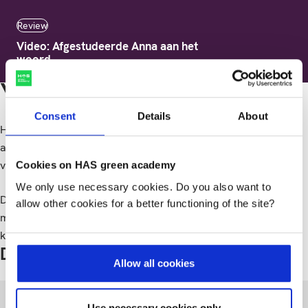
Review
Video: Afgestudeerde Anna aan het
woord
Vervolgopleidingen
Consent
Details
About
Heb je straks je hbo-opleiding Bedrijfskunde en agribusiness
afgerond, maar ben je nog niet uitgestudeerd? Wil je je nog
verder verdiepen?
Cookies on HAS green academy
We only use necessary cookies. Do you also want to
Dan kun je na het behalen van je hbo-bachelor diploma een
allow other cookies for a better functioning of the site?
masteropleiding gaan volgen aan een universiteit. Hiermee
kun je je nog verder specialiseren op jouw favoriete terrein.
Doorstudeermogelijkheden
Allow all cookies
Masteropleidingen
Use necessary cookies only