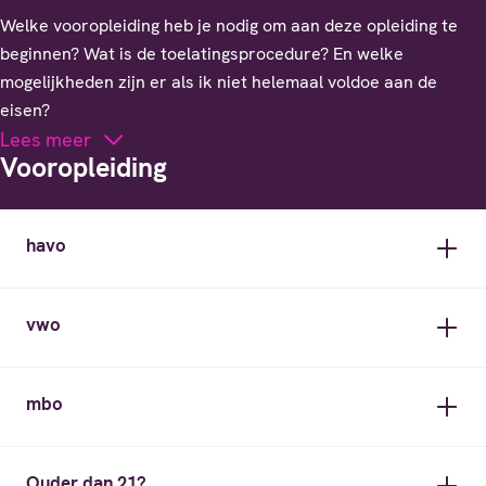
Welke vooropleiding heb je nodig om aan deze opleiding te
beginnen? Wat is de toelatingsprocedure? En welke
mogelijkheden zijn er als ik niet helemaal voldoe aan de
eisen?
Lees meer
Vooropleiding
havo
vwo
mbo
Ouder dan 21?