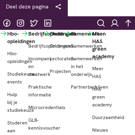
Deel deze pagina
@HASgreenacademy
@HASgreenacademy
@greenacademyHAS
@HASgreenacademy
Zoeken
Inloggen
na
Hbo-
Bedrijfsopleidingen
Onderzoek
Samenwerken
Meer
opleidingen
HAS
Bedrijfsopleidingen
Onderzoek
Samenwerken
green
Hbo-
academy
Incompany
Lectoraten
Samenwerken
opleidingen
en
in het
Meer
Projecten
Studiekeuze-
maatwerk
onderwijs
HAS
events
Praktische
Partnerbedrijven
HAS
Hulp
informatie
green
bij je
academy
Microcredentials
studiekeuze
Duurzaamheid
GLB-
Studeren
kennisvoucher
Nieuws
aan