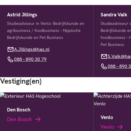
Astrid Jillings
Sandra Valk
Studieadviseur in Venlo: Bedrijfskunde en
Studieadviseur 
agribusiness / foodbusiness - Hippische
Bedrijfskunde en
Bedrijfskunde en Pet Business
foodbusiness - 
Pet Business
A.Jillings@has.nl
A.Jillings@has.nl
S.Valk@has.nl
S.Valk@has
088 - 890 30 79
088 - 890 30 79
088 - 890 36 7
088 - 890 
Vestiging(en)
Den Bosch
Venlo
Den Bosch
Venlo