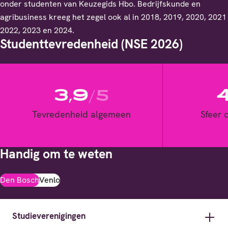
onder studenten van Keuzegids Hbo. Bedrijfskunde en
agribusiness kreeg het zegel ook al in 2018, 2019, 2020, 2021
2022, 2023 en 2024.
Studenttevredenheid (NSE 2026)
3,9
4
/5
Tevredenheid algemeen
Sfeer 
Handig om te weten
Den Bosch
Venlo
Studieverenigingen