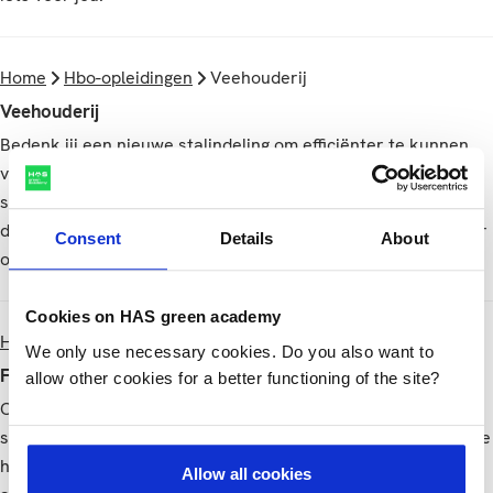
Home
Hbo-opleidingen
Veehouderij
Veehouderij
Bedenk jij een nieuwe stalindeling om efficiënter te kunnen
voeren? Tijdens de studierichting Veehouderij ga je aan de
slag met belangrijke onderwerpen die spelen in de sector;
dierenwelzijn, voeding, gezondheid, kringlooplandbouw, maar
Consent
Details
About
ook de economische bedrijfsvoering komen aan bod.
Cookies on HAS green academy
Home
Hbo-opleidingen
Food Technology
We only use necessary cookies. Do you also want to
Food Technology
allow other cookies for a better functioning of the site?
Ontdek jij hoe je snacks gezonder kunt maken? Of hoe je
sinaasappelsap lekker en langer houdbaar maakt? Tijdens de
hbo-opleiding Food Technology leer je alles over de wereld
Allow all cookies