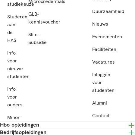
Microcredentials
studiekeuze
Duurzaamheid
GLB-
Studeren
kennisvoucher
Nieuws
aan
de
Slim-
Evenementen
HAS
Subsidie
Faciliteiten
Info
voor
Vacatures
nieuwe
Inloggen
studenten
voor
Info
studenten
voor
Alumni
ouders
Contact
Minor
Hbo-opleidingen
Bedrijfsopleidingen