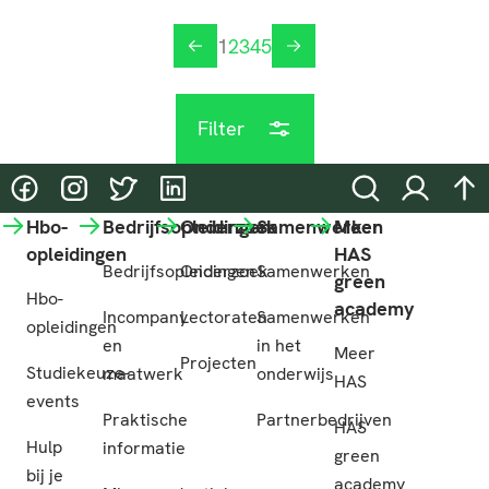
1
2
3
4
5
vorige
volgende
Filter
@HASgreenacademy
@HASgreenacademy
@greenacademyHAS
@HASgreenacademy
Zoeken
Inloggen
na
Hbo-
Bedrijfsopleidingen
Onderzoek
Samenwerken
Meer
opleidingen
HAS
Bedrijfsopleidingen
Onderzoek
Samenwerken
green
Hbo-
academy
Incompany
Lectoraten
Samenwerken
opleidingen
en
in het
Meer
Projecten
Studiekeuze-
maatwerk
onderwijs
HAS
events
Praktische
Partnerbedrijven
HAS
Hulp
informatie
green
bij je
academy