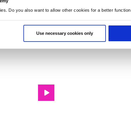
demy
. Do you also want to allow other cookies for a better functioni
Use necessary cookies only
International Food & Agribusiness afspe