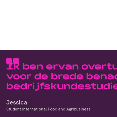
Ik ben ervan overt
voor de brede benad
bedrijfskundestudie
Jessica
Student International Food and Agribusiness