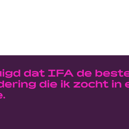
uigd dat IFA de best
ering die ik zocht in
.