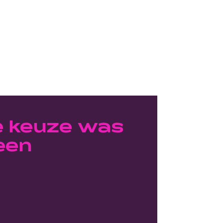
e keuze was
 een