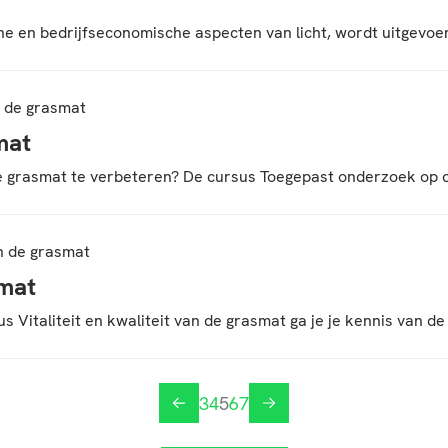
ische en bedrijfseconomische aspecten van licht, wordt uitgev
 de grasmat
mat
 grasmat te verbeteren? De cursus Toegepast onderzoek op de 
an de grasmat
smat
 Vitaliteit en kwaliteit van de grasmat ga je je kennis van d
3
4
5
6
7
vorige
volgende