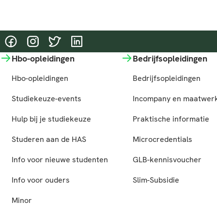
@HASgreenacademy
@HASgreenacademy
@greenacademyHAS
@HASgreenacademy
Hbo-opleidingen
Bedrijfsopleidingen
Hbo-opleidingen
Bedrijfsopleidingen
Studiekeuze-events
Incompany en maatwer
Hulp bij je studiekeuze
Praktische informatie
Studeren aan de HAS
Microcredentials
Info voor nieuwe studenten
GLB-kennisvoucher
Info voor ouders
Slim-Subsidie
Minor