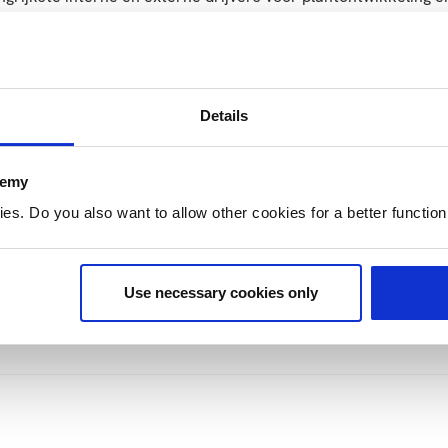
dekte teelt
elt
Details
an hun gedrag en levenscyclus noodzakelijk. In de cursus Scou
demy
. Do you also want to allow other cookies for a better functioni
Use necessary cookies only
smaatregelen uit te voeren op jouw sportveld met efficiënter