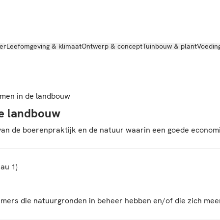
er
Leefomgeving & klimaat
Ontwerp & concept
Tuinbouw & plant
Voedin
emen in de landbouw
de landbouw
van de boerenpraktijk en de natuur waarin een goede economi
au 1)
mers die natuurgronden in beheer hebben en/of die zich meer