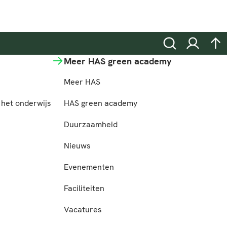
Zoeken
Inloggen
na
Meer HAS green academy
Meer HAS
het onderwijs
HAS green academy
n
Duurzaamheid
Nieuws
Evenementen
Faciliteiten
Vacatures