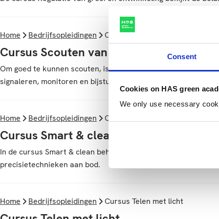
Home
Bedrijfsopleidingen
Cursus Scouten van plagen in be
Cursus Scouten van plagen in bedekte te
Consent
Om goed te kunnen scouten, is kennis van ziekten en plagen, v
signaleren, monitoren en bijsturen.
Cookies on HAS green aca
We only use necessary cookies
Home
Bedrijfsopleidingen
Cursus Smart & clean beheer
Cursus Smart & clean beheer
In de cursus Smart & clean beheer leer je gerichte onderhoud
precisietechnieken aan bod.
Home
Bedrijfsopleidingen
Cursus Telen met licht
Cursus Telen met licht