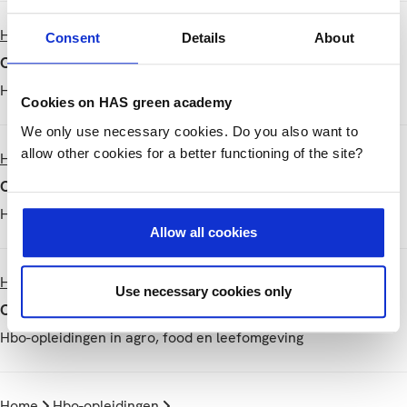
Home
Hbo-opleidingen
Ontdek het Jan-Paul
Consent
Details
About
Ontdek het
Hbo-opleidingen in agro, food en leefomgeving
Cookies on HAS green academy
We only use necessary cookies. Do you also want to
allow other cookies for a better functioning of the site?
Home
Hbo-opleidingen
Ontdek het Yrsa
Ontdek het
Hbo-opleidingen in agro, food en leefomgeving
Allow all cookies
Home
Hbo-opleidingen
Ontdek het Corne
Use necessary cookies only
Ontdek het
Hbo-opleidingen in agro, food en leefomgeving
Home
Hbo-opleidingen