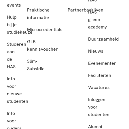
events
Praktische
Partnerbedrijven
HAS
Hulp
informatie
green
bij je
academy
Microcredentials
studiekeuze
Duurzaamheid
GLB-
Studeren
kennisvoucher
Nieuws
aan
de
Slim-
Evenementen
HAS
Subsidie
Faciliteiten
Info
voor
Vacatures
nieuwe
Inloggen
studenten
voor
Info
studenten
voor
Alumni
ouders