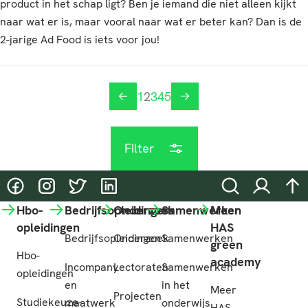
product in het schap ligt? Ben je iemand die niet alleen kijkt
naar wat er is, maar vooral naar wat er beter kan? Dan is de
2-jarige Ad Food is iets voor jou!
1
2
3
4
5
vorige
volgende
Filter
@HASgreenacademy
@HASgreenacademy
@greenacademyHAS
@HASgreenacademy
Zoeken
Inloggen
na
Hbo-
Bedrijfsopleidingen
Onderzoek
Samenwerken
Meer
opleidingen
HAS
Bedrijfsopleidingen
Onderzoek
Samenwerken
green
Hbo-
academy
Incompany
Lectoraten
Samenwerken
opleidingen
en
in het
Meer
Projecten
Studiekeuze-
maatwerk
onderwijs
HAS