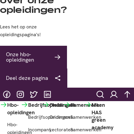
over onze
opleidingen?
Lees het op onze
opleidingspagina's!
Onze hbo-
opleidingen
Deel deze pagina
@HASgreenacademy
@HASgreenacademy
@greenacademyHAS
@HASgreenacademy
Zoeken
Inloggen
na
Hbo-
Bedrijfsopleidingen
Onderzoek
Samenwerken
Meer
opleidingen
HAS
Bedrijfsopleidingen
Onderzoek
Samenwerken
green
Hbo-
academy
Incompany
Lectoraten
Samenwerken
opleidingen