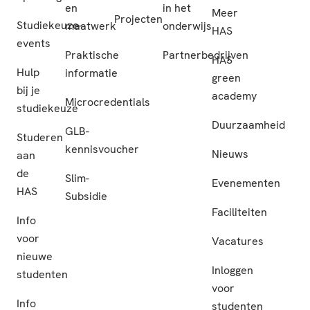
en
in het
Meer
Projecten
Studiekeuze-
maatwerk
onderwijs
HAS
events
Praktische
Partnerbedrijven
HAS
Hulp
informatie
green
bij je
academy
Microcredentials
studiekeuze
Duurzaamheid
GLB-
Studeren
kennisvoucher
Nieuws
aan
de
Slim-
Evenementen
HAS
Subsidie
Faciliteiten
Info
voor
Vacatures
nieuwe
Inloggen
studenten
voor
Info
studenten