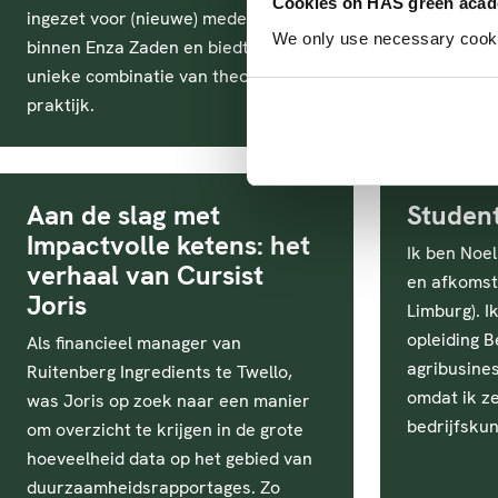
Cookies on HAS green aca
ingezet voor (nieuwe) medewerkers
We only use necessary cookies
binnen Enza Zaden en biedt een
unieke combinatie van theorie en
praktijk.
Aan de slag met
Studen
Impactvolle ketens: het
Ik ben Noel
verhaal van Cursist
en afkomsti
Joris
Limburg). I
opleiding B
Als financieel manager van
agribusine
Ruitenberg Ingredients te Twello,
omdat ik ze
was Joris op zoek naar een manier
bedrijfskun
om overzicht te krijgen in de grote
hoeveelheid data op het gebied van
duurzaamheidsrapportages. Zo