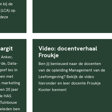
 bij de
 (LCA) op
 deze
argit
Video: docentverhaal
Froukje
n Anker,
rde, Data-
Ben jij benieuwd naar de docenten
geef les in
van de opleiding Management van de
ben met
Leefomgeving? Bekijk de video
, marketing
hieronder en leer docente Froukje
en 20 jaar
Kooter kennen!
de HAS
g Tuinbouw
geleden ben