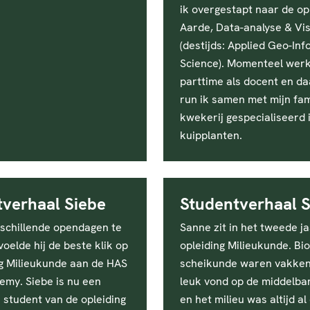
ik overgestapt naar de op
Aarde, Data-analyse & Vis
(destijds: Applied Geo-In
Science). Momenteel werk
parttime als docent en d
run ik samen met mijn fam
kwekerij gespecialiseerd 
kuipplanten.
tverhaal Siebe
Studentverhaal 
rschillende opendagen te
Sanne zit in het tweede j
oelde hij de beste klik op
opleiding Milieukunde. Bio
ng Milieukunde aan de HAS
scheikunde waren vakken 
emy. Siebe is nu een
leuk vond op de middelba
 student van de opleiding
en het milieu was altijd al