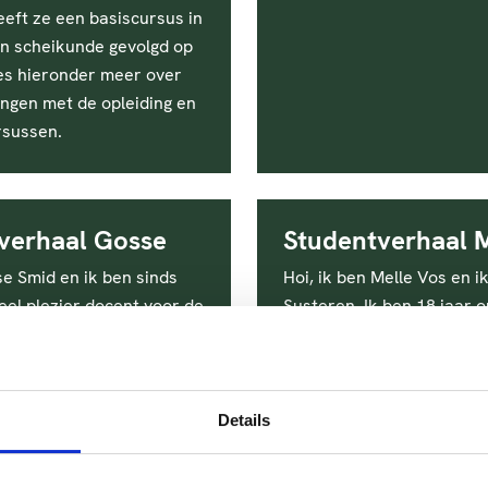
eeft ze een basiscursus in
n scheikunde gevolgd op
es hieronder meer over
ingen met de opleiding en
rsussen.
verhaal Gosse
Studentverhaal 
e Smid en ik ben sinds
Hoi, ik ben Melle Vos en i
eel plezier docent voor de
Susteren. Ik ben 18 jaar o
edrijfskunde en
dit moment in de laatste
ss bij HAS green academy.
mijn 1ste jaar van de stud
Bedrijfskunde en agribusi
HAS green academy in Ven
Details