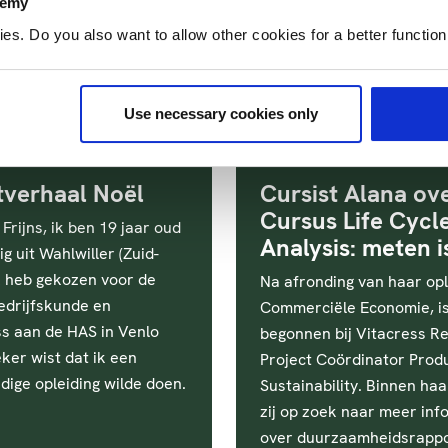
demy
. Do you also want to allow other cookies for a better functioni
Use necessary cookies only
tverhaal Noël
Cursist Alana ov
Cursus Life Cycl
 Frijns, ik ben 19 jaar oud
Analysis: meten 
g uit Wahlwiller (Zuid-
k heb gekozen voor de
Na afronding van haar opl
edrijfskunde en
Commerciële Economie, is
ss aan de HAS in Venlo
begonnen bij Vitacress Re
ker wist dat ik een
Project Coördinator Prod
dige opleiding wilde doen.
Sustainability. Binnen ha
zij op zoek naar meer inf
over duurzaamheidsrappo