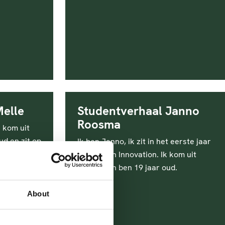
Melle
Studentverhaal Janno
Roosma
k kom uit
ud en zit op
Ik ben Janno, ik zit in het eerste jaar
 weken van
van Health Innovation. Ik kom uit
ie
Utrecht en ben 19 jaar oud.
ness bij
lo.
About