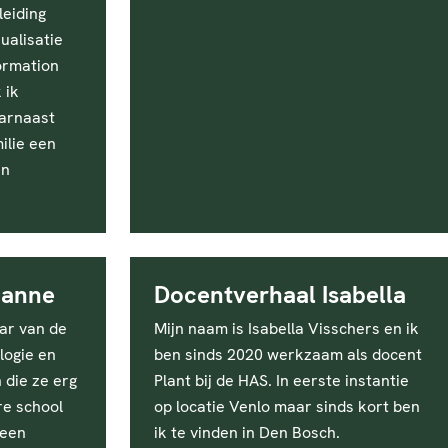
leiding
ualisatie
formation
 ik
aarnaast
ilie een
in
Sanne
Docentverhaal Isabella
aar van de
Mijn naam is Isabella Visschers en ik
logie en
ben sinds 2020 werkzaam als docent
die ze erg
Plant bij de HAS. In eerste instantie
re school
op locatie Venlo maar sinds kort ben
 een
ik te vinden in Den Bosch.