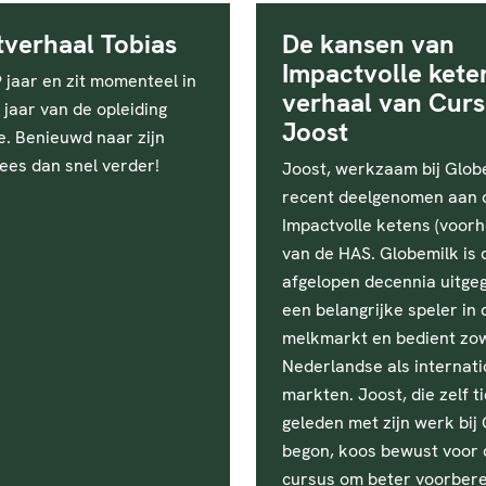
verhaal Tobias
De kansen van
Impactvolle kete
9 jaar en zit momenteel in
verhaal van Curs
jaar van de opleiding
Joost
e. Benieuwd naar zijn
ees dan snel verder!
Joost, werkzaam bij Globe
recent deelgenomen aan 
Impactvolle ketens (voor
van de HAS. Globemilk is 
afgelopen decennia uitgeg
een belangrijke speler in
melkmarkt en bedient zo
Nederlandse als internati
markten. Joost, die zelf t
geleden met zijn werk bij
begon, koos bewust voor
cursus om beter voorberei