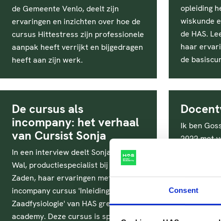
opleiding h
de Gemeente Venlo, deelt zijn
wiskunde e
ervaringen en inzichten over hoe de
de HAS. Le
cursus Hittestress zijn professionele
haar ervar
aanpak heeft verrijkt en bijgedragen
de basiscu
heeft aan zijn werk.
De cursus als
Docent
incompany: het verhaal
Ik ben Goss
van Cursist Sonja
2022 met v
opleiding B
In een interview deelt Sonja van der
agribusine
Wal, productiespecialist bij Enza
Zaden, haar ervaringen met de
incompany cursus 'Inleiding in
Consent
Zaadfysiologie' van HAS green
academy. Deze cursus is speciaal