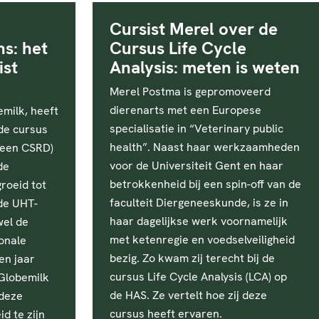
Cursist Merel over de
ns: het
Cursus Life Cycle
ist
Analysis: meten is weten
Merel Postma is gepromoveerd
dierenarts met een Europese
milk, heeft
specialisatie in “Veterinary public
de cursus
health”. Naast haar werkzaamheden
heen CSRD)
voor de Universiteit Gent en haar
de
betrokkenheid bij een spin-off van de
roeid tot
faculteit Diergeneeskunde, is ze in
 de UHT-
haar dagelijkse werk voornamelijk
wel de
met ketenregie en voedselveiligheid
onale
bezig. Zo kwam zij terecht bij de
ien jaar
cursus Life Cycle Analysis (LCA) op
 Globemilk
de HAS. Ze vertelt hoe zij deze
 deze
cursus heeft ervaren.
d te zijn