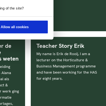
ng of the site?
Allow all cookies
er de
Teacher Story Erik
e
My name is Erik de Rooij, I am a
is weten
lecturer on the Horticulture &
Business Management programme
eiding
and have been working for the HAS
 Alana
for eight years.
al als
uct &
ar werk ging
ormatie
rtages,