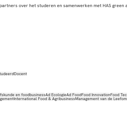
en partners over het studeren en samenwerken met HAS green
tudeerd
Docent
jfskunde en foodbusiness
Ad Ecologie
Ad Food
Food Innovation
Food Tec
agement
International Food & Agribusiness
Management van de Leefom