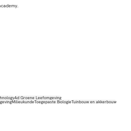
 academy.
hnology
Ad Groene Leefomgeving
geving
Milieukunde
Toegepaste Biologie
Tuinbouw en akkerbouw