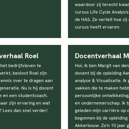
waardoor zij terecht kwam
cursus Life Cycle Analysis
de HAS. Ze vertelt hoe zij
cursus heeft ervaren.
verhaal Roel
Docentverhaal M
 het bedrijfsleven te
Hoi, ik ben Margit van de
rkt, besloot Roel zijn
docent bij de opleiding Aa
ennis over te dragen aan
analyse & Visualisatie. Ik 
eneratie. Nu is hij docent
vakken die te maken heb
e en een studentcoach.
persoonlijke ontwikkeling
aar zijn ervaring en wat
en ondernemerschap. Ik b
t? Lees dan snel verder!
geleden mijn carrière op 
begonnen bij de opleidin
Akkerbouw. Zo'n 10 jaar 