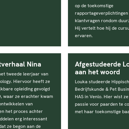
op de toekomstige
rapportageverplichtingen
klantvragen rondom duur
Hij vertelt hoe hij de curs
ervaren.
tverhaal Nina
Afgestudeerde L
aan het woord
 het tweede leerjaar van
ology. Hiervoor heeft ze
Louka studeerde Hippisc
jkbare opleiding gevolgd
Bedrijfskunde & Pet Busi
, waar ze erachter kwam
HAS in Venlo. Hier wist ze
 ontwikkelen van
passie voor paarden te c
en het proces achter
met haar toekomstige ba
ddelen erg interessant
dat ze begon aan de