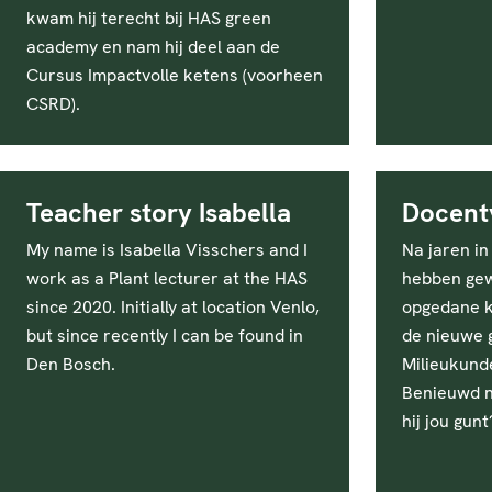
kwam hij terecht bij HAS green
academy en nam hij deel aan de
Cursus Impactvolle ketens (voorheen
CSRD).
Teacher story Isabella
Docent
My name is Isabella Visschers and I
Na jaren in
work as a Plant lecturer at the HAS
hebben gewe
since 2020. Initially at location Venlo,
opgedane k
but since recently I can be found in
de nieuwe g
Den Bosch.
Milieukund
Benieuwd n
hij jou gun