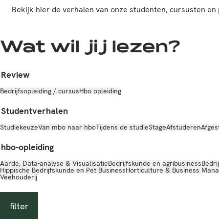
Bekijk hier de verhalen van onze studenten, cursusten 
Wat wil jij lezen?
Review
Bedrijfsopleiding / cursus
Hbo opleiding
Studentverhalen
Studiekeuze
Van mbo naar hbo
Tijdens de studie
Stage
Afstuderen
Afges
hbo-opleiding
Aarde, Data-analyse & Visualisatie
Bedrijfskunde en agribusiness
Bedri
Hippische Bedrijfskunde en Pet Business
Horticulture & Business Man
Veehouderij
filter