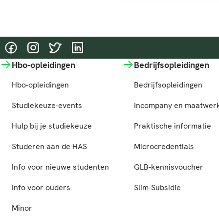
@HASgreenacademy
@HASgreenacademy
@greenacademyHAS
@HASgreenacademy
Hbo-opleidingen
Bedrijfsopleidingen
Hbo-opleidingen
Bedrijfsopleidingen
Studiekeuze-events
Incompany en maatwer
Hulp bij je studiekeuze
Praktische informatie
Studeren aan de HAS
Microcredentials
Info voor nieuwe studenten
GLB-kennisvoucher
Info voor ouders
Slim-Subsidie
Minor