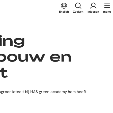
English
Zoeken
Inloggen
menu
ing
rbouw en
t
sgroenteteelt bij HAS green academy hem heeft