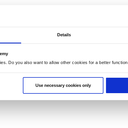
Details
Cursus Ondernemen in de akke
demy
0:51
. Do you also want to allow other cookies for a better functioni
Use necessary cookies only