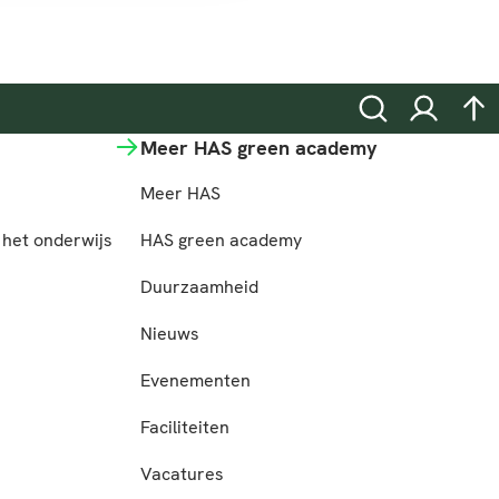
Zoeken
Inloggen
na
Meer HAS green academy
Meer HAS
het onderwijs
HAS green academy
n
Duurzaamheid
Nieuws
Evenementen
Faciliteiten
Vacatures