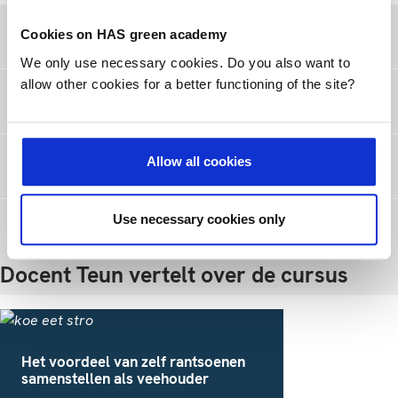
Start- en cursusdata
Cookies on HAS green academy
We only use necessary cookies. Do you also want to
allow other cookies for a better functioning of the site?
Toelatingseisen
Allow all cookies
Afronding van de cursus
Use necessary cookies only
Prijsspecificatie
Docent Teun vertelt over de cursus
Het voordeel van zelf rantsoenen
samenstellen als veehouder