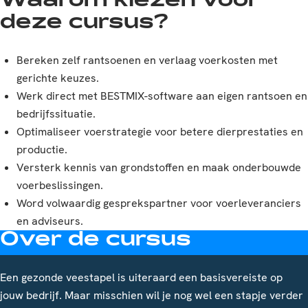
Waarom kiezen voor
deze cursus?
Bereken zelf rantsoenen en verlaag voer­kosten met
gerichte keuzes.
Werk direct met BESTMIX-software aan eigen rantsoen en
bedrijfssituatie.
Optimaliseer voerstrategie voor betere dierprestaties en
productie.
Versterk kennis van grondstoffen en maak onderbouwde
voerbeslissingen.
Word volwaardig gesprekspartner voor voerleveranciers
en adviseurs.
Over de cursus
Een gezonde veestapel is uiteraard een basisvereiste op
jouw bedrijf. Maar misschien wil je nog wel een stapje verder