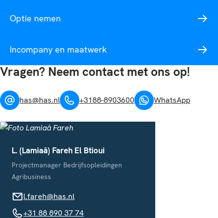
Optie nemen
Incompany en maatwerk
Vragen? Neem contact met ons op!
has@has.nl
+3188-8903600
WhatsApp
L. (Lamiaâ) Fareh El Btioui
Projectmanager Bedrijfsopleidingen
Agribusiness
l.fareh@has.nl
l.fareh@has.nl
+31 88 890 37 74
+31 88 890 37 74