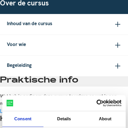
Over de cursus
Inhoud van de cursus
Voor wie
Begeleiding
Praktische info
Wat heb je nodig om deze cursus te volgen en wat is nog
meer handig om te weten?
Lees meer
Handig om te weten
Consent
Details
About