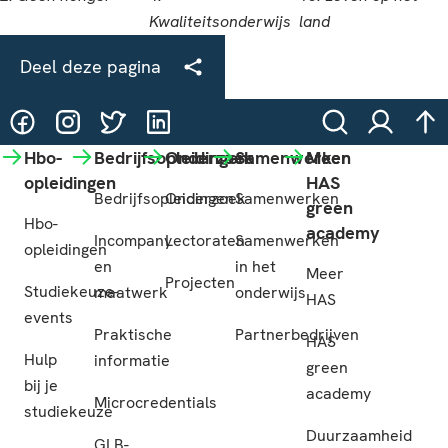
Deel deze pagina
@HASgreenacademy
@HASgreenacademy
@greenacademyHAS
@HASgreenacademy
Zoeken
Inloggen
na
Hbo-
Bedrijfsopleidingen
Onderzoek
Samenwerken
Meer
opleidingen
HAS
Bedrijfsopleidingen
Onderzoek
Samenwerken
green
Hbo-
academy
Incompany
Lectoraten
Samenwerken
opleidingen
en
in het
Meer
Projecten
Studiekeuze-
maatwerk
onderwijs
HAS
events
Praktische
Partnerbedrijven
HAS
Hulp
informatie
green
bij je
academy
Microcredentials
studiekeuze
Duurzaamheid
GLB-