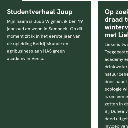
Studentverhaal Juup
Op zoek
draad t
Mijn naam is Juup Wigman, ik ben 19
winterv
jaar oud en woon in Sambeek. Op dit
met Lie
moment zit ik in het eerste jaar van
de opleiding Bedrijfskunde en
Lieke is t
agribusiness aan HAS green
Toegepaste
academy in Venlo.
academy en
drinkwater
natuurbeh
door haar l
ecologie w
is om een 
zetten in d
Bij Dunea v
deed uitge
invloed van