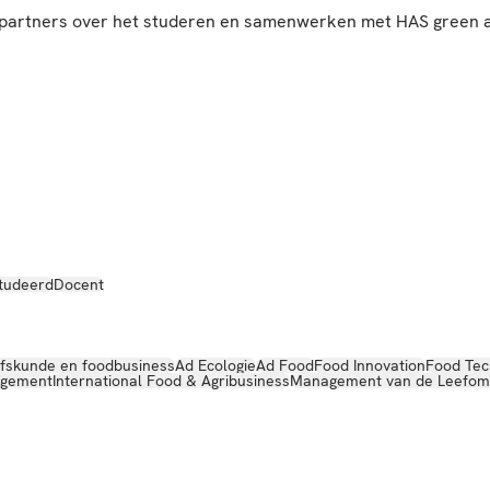
en partners over het studeren en samenwerken met HAS green
tudeerd
Docent
jfskunde en foodbusiness
Ad Ecologie
Ad Food
Food Innovation
Food Tec
agement
International Food & Agribusiness
Management van de Leefom