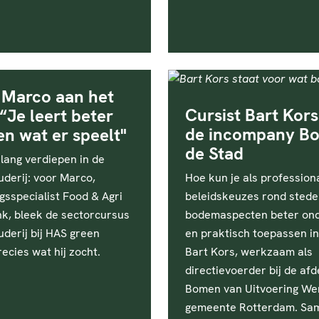
 Marco aan het
Cursist Bart Kors
“Je leert beter
de incompany Bo
en wat er speelt"
de Stad
lang verdiepen in de
derij: voor Marco,
Hoe kun je als profession
gsspecialist Food & Agri
beleidskeuzes rond stedel
nk, bleek de sectorcursus
bodemaspecten beter on
derij bij HAS green
en praktisch toepassen in
cies wat hij zocht.
Bart Kors, werkzaam als
directievoerder bij de afd
Bomen van Uitvoering Wer
gemeente Rotterdam. Sa