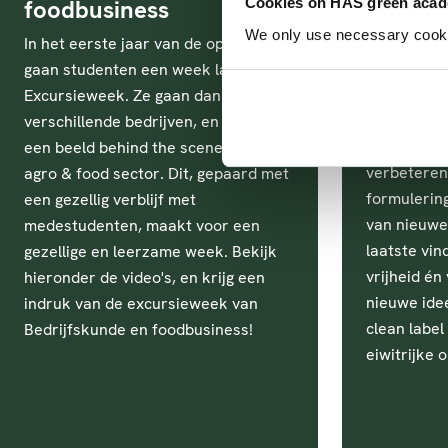
aan he
foodbusiness
Cookies on HAS green aca
We only use necessary cookies
Als produc
In het eerste jaar van de opleiding
werkt Stefa
gaan studenten een week lang op
verbeteren
Excursieweek. Ze gaan dan langs bij
voedingspr
verschillende bedrijven, en krijgen
bestaat uit
een beeld behind the scenes van de
verbeteren
agro & food sector. Dit, gepaard met
formulerin
een gezellig verblijf met
van nieuwe
medestudenten, maakt voor een
laatste vind
gezellige en leerzame week. Bekijk
vrijheid é
hieronder de video's, en krijg een
nieuwe ide
indruk van de excursieweek van
clean label
Bedrijfskunde en foodbusiness!
eiwitrijke 