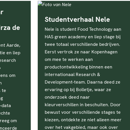
ar
Studentverhaal Nele
irza de
Nele is student Food Technology aan
HAS green academy en liep stage bij
twee totaal verschillende bedrijven.
ent Aarde,
Eerst vertrok ze naar Kopenhagen
ie en liep
om mee te werken aan
Research
productontwikkeling binnen een
o
internationaal Research &
wens om
Development-team. Daarna deed ze
n
ervaring op bij Bolletje, waar ze
 te
onderzoek deed naar
ag
kleurverschillen in beschuiten. Door
-data
bewust voor verschillende stages te
echte
kiezen, ontdekte ze niet alleen meer
kreeg om
over het vakgebied, maar ook over
anceerde