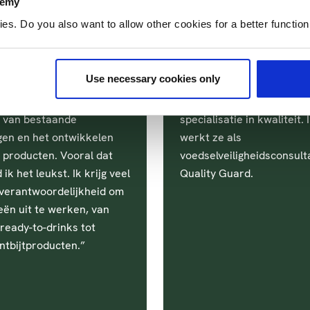
t woord
het woord
demy
. Do you also want to allow other cookies for a better functioni
tontwikkelaar bij Upfront
Nina Jansen is 27 jaar en 
n dagelijks aan het
Hertogenbosch. In juli 20
 én creëren van
studeerde ze af aan de 
Use necessary cookies only
oducten. “Mijn werk
Academy, waar ze de ople
 twee kanten: het
Technology volgde met ee
 van bestaande
specialisatie in kwaliteit.
gen en het ontwikkelen
werkt ze als
 producten. Vooral dat
voedselveiligheidsconsulta
 ik het leukst. Ik krijg veel
Quality Guard.
n verantwoordelijkheid om
eën uit te werken, van
 ready-to-drinks tot
ontbijtproducten.”