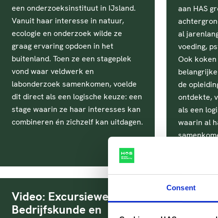
een onderzoeksinstituut in IJsland.
aan HAS gr
Vanuit haar interesse in natuur,
achtergrond
ecologie en onderzoek wilde ze
al jarenlan
graag ervaring opdoen in het
voeding, ps
buitenland. Toen ze een stageplek
Ook koken s
vond waar veldwerk en
belangrijke 
labonderzoek samenkomen, voelde
de opleidin
dit direct als een logische keuze: een
ontdekte, v
stage waarin ze haar interesses kan
als een log
combineren én zichzelf kan uitdagen.
waarin al h
samenkom
Consent
Video: Excursieweek
Afgest
Bedrijfskunde en