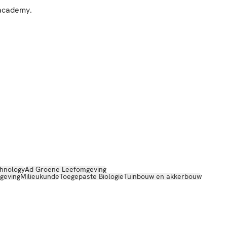
 academy.
hnology
Ad Groene Leefomgeving
geving
Milieukunde
Toegepaste Biologie
Tuinbouw en akkerbouw