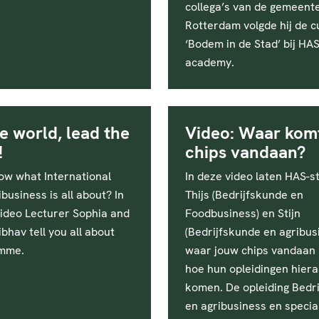
collega’s van de gemeent
Rotterdam volgde hij de c
‘Bodem in de Stad’ bij HA
academy.
e world, lead the
Video: Waar kom
!
chips vandaan?
ow what International
In deze video laten HAS-
business is all about? In
Thijs (Bedrijfskunde en
video Lecturer Sophia and
Foodbusiness) en Stijn
bhav tell you all about
(Bedrijfskunde en agribus
amme.
waar jouw chips vandaan 
hoe hun opleidingen hiera
komen. De opleiding Bedr
en agribusiness en special