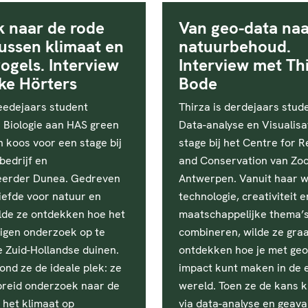
 naar de rode
Van geo-data na
ussen klimaat en
natuurbehoud.
ogels. Interview
Interview met Th
ke Hörters
Bode
weedejaars student
Thirza is derdejaars stud
 Biologie aan HAS green
Data-analyse en Visualisat
 koos voor een stage bij
stage bij het Centre for 
bedrijf en
and Conservation van Zo
eerder Dunea. Gedreven
Antwerpen. Vanuit haar 
iefde voor natuur en
technologie, creativiteit e
ilde ze ontdekken hoe het
maatschappelijke thema’s
eigen onderzoek op te
combineren, wilde ze gra
e Zuid-Hollandse duinen.
ontdekken hoe je met geo
ond ze de ideale plek: ze
impact kunt maken in de 
breid onderzoek naar de
wereld. Toen ze de kans 
 het klimaat op
via data-analyse en geav