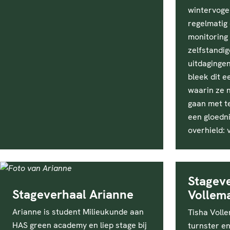
wintervoge
regelmatig 
monitoring
zelfstandi
uitdaginge
bleek dit e
waarin ze n
gaan met t
een gloedn
overhield: 
Stageve
Stageverhaal Arianne
Vollem
Arianne is student Milieukunde aan
Tisha Volle
HAS green academy en liep stage bij
turnster e