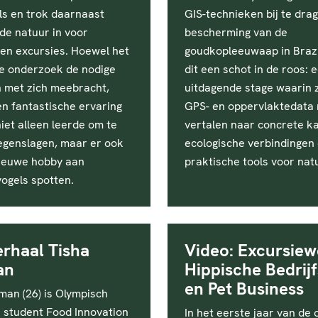
ls en trok daarnaast
GIS-technieken bij te dra
de natuur in voor
bescherming van de
 en excursies. Hoewel het
goudkopleeuwaap in Brazi
ge onderzoek de nodige
dit een schot in de roos: 
n met zich meebracht,
uitdagende stage waarin 
en fantastische ervaring
GPS- en oppervlaktedata
iet alleen leerde om te
vertalen naar concrete k
egenslagen, maar er ook
ecologische verbindingen
ieuwe hobby aan
praktische tools voor na
vogels spotten.
rhaal Tisha
Video: Excursie
an
Hippische Bedrij
en Pet Business
man (26) is Olympisch
n student Food Innovation
In het eerste jaar van de 