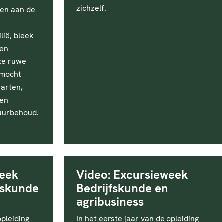
zichzelf.
gen aan de
lië, bleek
een
ze ruwe
 mocht
aarten,
 en
tuurbehoud.
week
Video: Excursieweek
fskunde
Bedrijfskunde en
agribusiness
opleiding
In het eerste jaar van de opleiding