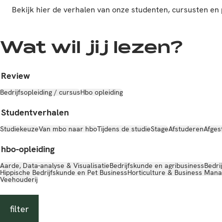
Bekijk hier de verhalen van onze studenten, cursusten 
Wat wil jij lezen?
Review
Bedrijfsopleiding / cursus
Hbo opleiding
Studentverhalen
Studiekeuze
Van mbo naar hbo
Tijdens de studie
Stage
Afstuderen
Afges
hbo-opleiding
Aarde, Data-analyse & Visualisatie
Bedrijfskunde en agribusiness
Bedri
Hippische Bedrijfskunde en Pet Business
Horticulture & Business Man
Veehouderij
filter