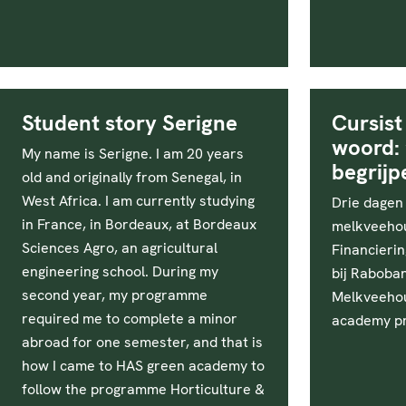
Student story Serigne
Cursist
woord: 
My name is Serigne. I am 20 years
begrijp
old and originally from Senegal, in
West Africa. I am currently studying
Drie dagen 
in France, in Bordeaux, at Bordeaux
melkveehou
Sciences Agro, an agricultural
Financierin
engineering school. During my
bij Raboba
second year, my programme
Melkveehou
required me to complete a minor
academy pre
abroad for one semester, and that is
how I came to HAS green academy to
follow the programme Horticulture &