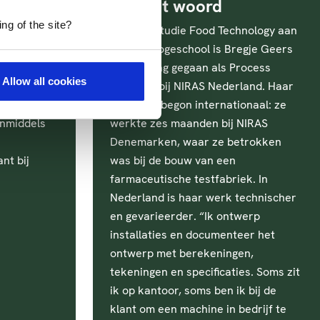
aan het woord
ng of the site?
woont in ’s-
Na haar studie Food Technology aan
24
de HAS Hogeschool is Bregje Geers
HAS Green
aan de slag gegaan als Process
Allow all cookies
iding Food
Engineer bij NIRAS Nederland. Haar
n
loopbaan begon internationaal: ze
 Inmiddels
werkte zes maanden bij NIRAS
Denemarken, waar ze betrokken
nt bij
was bij de bouw van een
farmaceutische testfabriek. In
Nederland is haar werk technischer
en gevarieerder. “Ik ontwerp
installaties en documenteer het
ontwerp met berekeningen,
tekeningen en specificaties. Soms zit
ik op kantoor, soms ben ik bij de
klant om een machine in bedrijf te