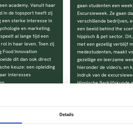
een academy. Vanuit haar
gaan studenten een week
 in de topsport heeft zij
Excursieweek. Ze gaan dan
g een sterke interesse in
verschillende bedrijven, e
ychologie en marketing.
een beeld behind the sce
peelt al lange tijd een
hippisch & pet sector. Dit
rol in haar leven. Toen zij
met een gezellig verblijf 
g Food Innovation
medestudenten, maakt vo
oelde dit dan ook direct
gezellige en leerzame wee
ische keuze: een opleiding
hieronder de video's, en k
aar interesses
indruk van de excursiewe
en.
Hippische Bedrijfskunde 
Business!
Details
udeerde Stefan
Afgestudeerde N