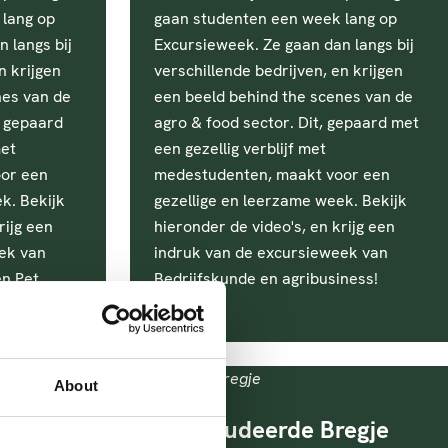
 lang op
gaan studenten een week lang op
 langs bij
Excursieweek. Ze gaan dan langs bij
n krijgen
verschillende bedrijven, en krijgen
nes van de
een beeld behind the scenes van de
, gepaard
agro & food sector. Dit, gepaard met
met
een gezellig verblijf met
or een
medestudenten, maakt voor een
k. Bekijk
gezellige en leerzame week. Bekijk
rijg een
hieronder de video's, en krijg een
ek van
indruk van de excursieweek van
en Pet
Bedrijfskunde en agribusiness!
About
ina aan
Afgestudeerde Bregje