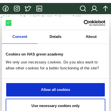
@HASgreenacademy
@HASgreenacademy
@greenacademyHAS
@HASgreenacademy
Zoeken
Inloggen
na
Hbo-
Bedrijfsopleidingen
Onderzoek
Samenwerken
Meer
opleidingen
HAS
Bedrijfsopleidingen
Onderzoek
Samenwerken
green
Hbo-
academy
Consent
Details
About
Incompany
Lectoraten
Samenwerken
opleidingen
en
in het
Meer
Projecten
Studiekeuze-
maatwerk
onderwijs
HAS
Cookies on HAS green academy
events
Praktische
Partnerbedrijven
We only use necessary cookies. Do you also want to
HAS
Hulp
informatie
allow other cookies for a better functioning of the site?
green
bij je
academy
Microcredentials
studiekeuze
Duurzaamheid
GLB-
Allow all cookies
Studeren
kennisvoucher
Nieuws
aan
de
Slim-
Use necessary cookies only
Evenementen
HAS