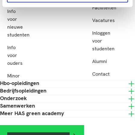
Subsidie
Faciliteiten
Info
voor
Vacatures
nieuwe
Inloggen
studenten
voor
Info
studenten
voor
Alumni
ouders
Contact
Minor
Hbo-opleidingen
Bedrijfsopleidingen
Onderzoek
Samenwerken
Meer HAS green academy