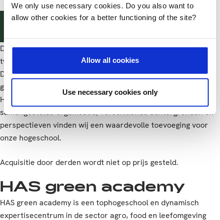
We only use necessary cookies. Do you also want to
allow other cookies for a better functioning of the site?
Solliciteer direct!
De HAS voert standaard een referentiecheck uit na het
Allow all cookies
tweede selecterend sollicitatiegesprek.
De vacature wordt zowel in- als extern uitgezet. Bij gelijke
geschiktheid genieten interne kandidaten de voorkeur. De
Use necessary cookies only
HAS green academy hecht waarde aan een divers
samengestelde organisatie; verschillende achtergronden en
perspectieven vinden wij een waardevolle toevoeging voor
onze hogeschool.
Acquisitie door derden wordt niet op prijs gesteld.
HAS green academy
HAS green academy is een tophogeschool en dynamisch
expertisecentrum in de sector agro, food en leefomgeving