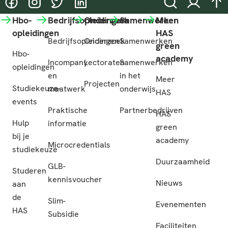
@HASgreenacademy
@HASgreenacademy
@greenacademyHAS
@HASgreenacademy
Zoeken
Inloggen
na
Hbo-
Bedrijfsopleidingen
Onderzoek
Samenwerken
Meer
opleidingen
HAS
Bedrijfsopleidingen
Onderzoek
Samenwerken
green
Hbo-
academy
Incompany
Lectoraten
Samenwerken
opleidingen
en
in het
Meer
Projecten
Studiekeuze-
maatwerk
onderwijs
HAS
events
Praktische
Partnerbedrijven
HAS
Hulp
informatie
green
bij je
academy
Microcredentials
studiekeuze
Duurzaamheid
GLB-
Studeren
kennisvoucher
Nieuws
aan
de
Slim-
Evenementen
HAS
Subsidie
Faciliteiten