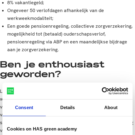
8% vakantiegeld;
Ongeveer 50 verlofdagen afhankelijk van de
werkweekmodaliteit;
Een goede pensioenregeling, collectieve zorgverzekering,
mogelijkheid tot (betaald) ouderschapsverlof,
pensioenregeling via ABP en een maandelijkse bijdrage
aan je zorgverzekering.
Ben je enthousiast
geworden?
Laat dan vóór 24 augustus a.s. je sollicitatie achter op onze
website www.HAS.nl/werkenbij. In verband met de sluiting
van de HAS vanwege de zomervakantie, kan het even duren
Consent
Details
About
voordat je een reactie ontvangt. Uiterlijk na de
sluitingsdatum word je verder geïnformeerd over het vervolg
Cookies on HAS green academy
van de procedure.