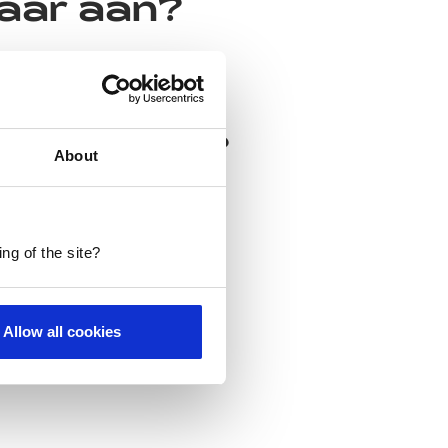
kaar aan?
n werk je?
About
ng of the site?
Allow all cookies