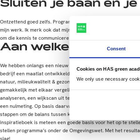
Sluiten je baan en je
Ontzettend goed zelfs. Programma’s waar ik tijdens de studie
mijn werk. Ik merk ook dat mijn inhoudelijke kennis wordt g
om die kennis te communiceren, waar ik tijdens mijn opleiding
Aan welke maatschap
Consent
We hebben onlangs een nieuw project opgezet: Wijken van d
Cookies on HAS green aca
bedrijf een maatlat ontwikkeld die inzicht geeft in hoe wijken
We only use necessary cookies
natuur, milieukwaliteit & gezondheid, energie & mobiliteit en 
gemakkelijk met elkaar vergelijken. De informatie hebben we
analyseren, een wijkscan uit te voeren en een bewonersenquêt
een nulmeting. Op basis daarvan is weer een inspiratieboek 
stappen om de balans tussen klimaat, maatschappij en biodiver
inspiratieboek is meteen een goede basis voor het op te stel
stellen programma’s onder de Omgevingswet. Met het result
slag!