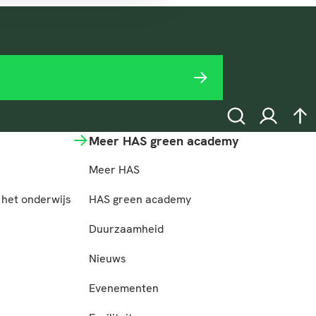
Zoeken
Inloggen
na
Meer HAS green academy
Meer HAS
het onderwijs
HAS green academy
n
Duurzaamheid
Nieuws
Evenementen