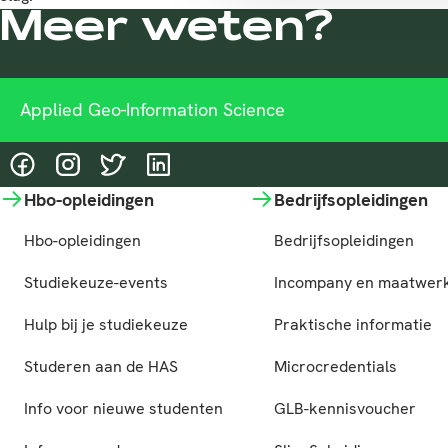
Meer weten?
Applied Geo-Information Science
@HASgreenacademy
@HASgreenacademy
@greenacademyHAS
@HASgreenacademy
Hbo-opleidingen
Bedrijfsopleidingen
Hbo-opleidingen
Bedrijfsopleidingen
Studiekeuze-events
Incompany en maatwer
Hulp bij je studiekeuze
Praktische informatie
Studeren aan de HAS
Microcredentials
Info voor nieuwe studenten
GLB-kennisvoucher