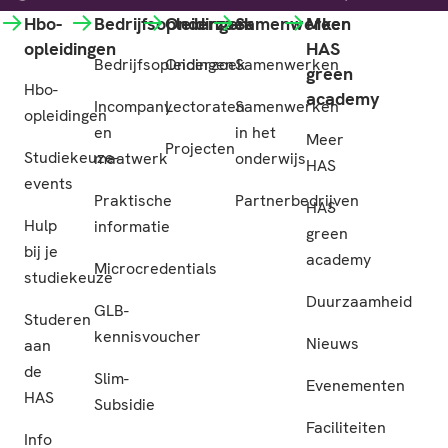
Hbo-
Bedrijfsopleidingen
Onderzoek
Samenwerken
Meer
opleidingen
HAS
Bedrijfsopleidingen
Onderzoek
Samenwerken
green
Hbo-
academy
Incompany
Lectoraten
Samenwerken
opleidingen
en
in het
Meer
Projecten
Studiekeuze-
maatwerk
onderwijs
HAS
events
Praktische
Partnerbedrijven
HAS
Hulp
informatie
green
bij je
academy
Microcredentials
studiekeuze
Duurzaamheid
GLB-
Studeren
kennisvoucher
Nieuws
aan
de
Slim-
Evenementen
HAS
Subsidie
Faciliteiten
Info