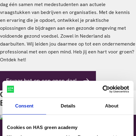
dag één samen met medestudenten aan actuele
vraagstukken van bedrijven en organisaties. Met de kennis
en ervaring die je opdoet, ontwikkel je praktische
oplossingen die bijdragen aan een gezonde omgeving met
voldoende gezond voedsel. Zowel in Nederland als
daarbuiten. Wij leiden jou daarmee op tot een ondernemende
professional met een open mind. Heb jij een hart voor groen?
Ontdek het!
Ervaar het op een open dag!
Opleidingen met Leefomgeving,
Biologie, Klimaat en Milieu
Consent
Details
About
Cookies on HAS green academy
Aarde, Data-analyse & Visualisatie -
Ad Ecologie