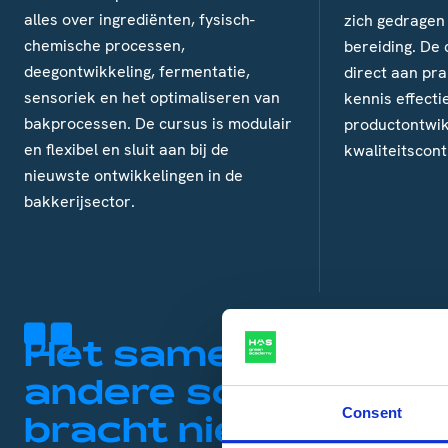
alles over ingrediënten, fysisch-
zich gedragen
chemische processen,
bereiding. De 
deegontwikkeling, fermentatie,
direct aan pra
sensoriek en het optimaliseren van
kennis effecti
bakprocessen. De cursus is modulair
productontwik
en flexibel en sluit aan bij de
kwaliteitscont
nieuwste ontwikkelingen in de
bakkerijsector.
Het samenwerken me
andere schakels van
Consent
bracht nieuwe inzic