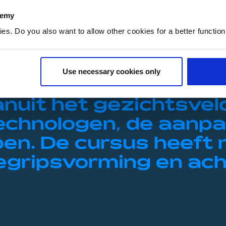
demy
. Do you also want to allow other cookies for a better functioni
Use necessary cookies only
nuit het gezichtsvel
chnologen, de aanpa
pen. De cursus heeft 
gripsvorming en ach