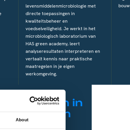
bouw
levensmiddelenmicrobiologie met
e
directe toepassingen in
kwaliteitsbeheer en
voedselveiligheid. Je werkt in het
microbiologisch laboratorium van
HAS green academy, leert
analyseresultaten interpreteren en
vertaalt kennis naar praktische
maatregelen in je eigen
werkomgeving.
kzaam zijn in
mijn blik en
About
ring