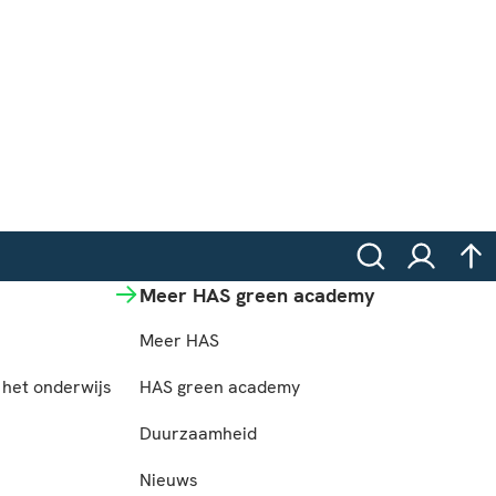
Zoeken
Inloggen
na
Meer HAS green academy
Meer HAS
het onderwijs
HAS green academy
n
Duurzaamheid
Nieuws