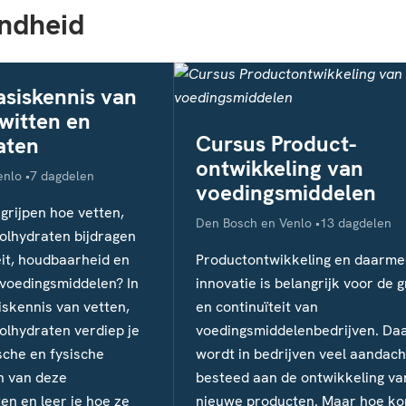
ndheid
asiskennis van
iwitten en
Cursus Product-
aten
ontwikkeling van
Studieduur
enlo
7 dagdelen
voedingsmiddelen
egrijpen hoe vetten,
Locatie
Studieduur
Den Bosch en Venlo
13 dagdelen
oolhydraten bijdragen
eit, houdbaarheid en
Productontwikkeling en daarme
 voedingsmiddelen? In
innovatie is belangrijk voor de g
iskennis van vetten,
en continuïteit van
olhydraten verdiep je
voedingsmiddelenbedrijven. Da
sche en fysische
wordt in bedrijven veel aandach
n van deze
besteed aan de ontwikkeling va
en en leer je hoe ze
nieuwe producten. Maar hoe ko