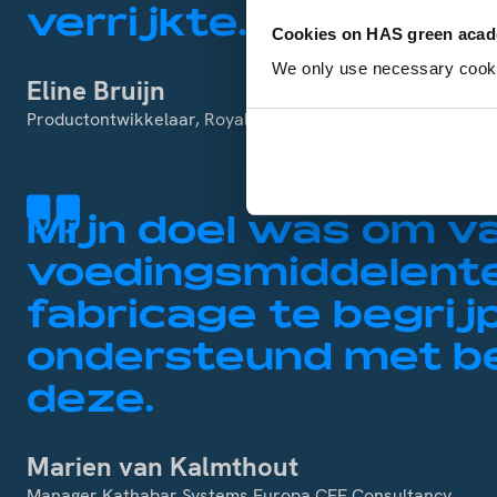
verrijkte.
Cookies on HAS green aca
We only use necessary cookies
Eline Bruijn
Productontwikkelaar, Royal Steensma
Mijn doel was om va
voedingsmiddelente
fabricage te begrij
ondersteund met be
deze.
Marien van Kalmthout
Manager Kathabar Systems Europa CFF Consultancy