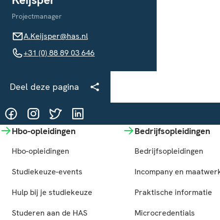
Projectmanager
A.Keijsper@has.nl
A.Keijsper@has.nl
+31 (0) 88 89 03 646
+31 (0) 88 89 03 646
Deel deze pagina
@HASgreenacademy
@HASgreenacademy
@greenacademyHAS
@HASgreenacademy
Hbo-opleidingen
Bedrijfsopleidingen
Hbo-opleidingen
Bedrijfsopleidingen
Studiekeuze-events
Incompany en maatwer
Hulp bij je studiekeuze
Praktische informatie
Studeren aan de HAS
Microcredentials