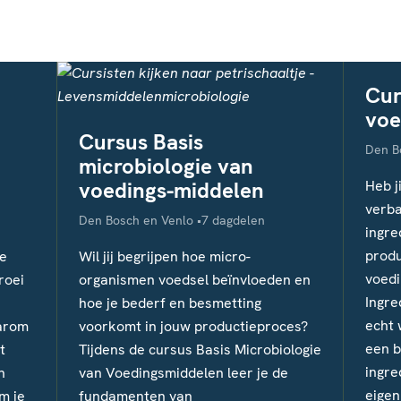
Cur
voe
Cursus Basis
Locati
Den B
microbiologie van
voedings-middelen
Heb ji
verba
Locatie
Studieduur
Den Bosch en Venlo
7 dagdelen
ingre
prod
e
Wil jij begrijpen hoe micro-
voedi
roei
organismen voedsel beïnvloeden en
Ingre
hoe je bederf en besmetting
echt 
arom
voorkomt in jouw productieproces?
een b
t
Tijdens de cursus Basis Microbiologie
ingre
n
van Voedingsmiddelen leer je de
eigen
m je
fundamenten van