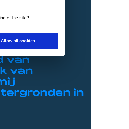
ng of the site?
Allow all cookies
d van
k van
mij
tergronden in