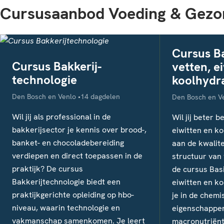
Cursusaanbod Voeding & Gezo
Cursus B
Cursus Bakkerij-
vetten, e
technologie
koolhydr
Locatie
Studieduur
Den Bosch en Venlo
14 dagdelen
Locatie
Den Bosch en V
Wil jij als professional in de
Wil jij beter b
bakkerijsector je kennis over brood-,
eiwitten en k
banket- en chocoladebereiding
aan de kwalit
verdiepen en direct toepassen in de
structuur van
praktijk? De cursus
de cursus Bas
Bakkerijtechnologie biedt een
eiwitten en ko
praktijkgerichte opleiding op hbo-
je in de chemi
niveau, waarin technologie en
eigenschappe
vakmanschap samenkomen. Je leert
macronutriënt