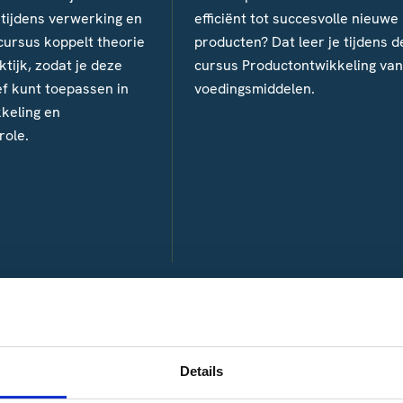
 tijdens verwerking en
efficiënt tot succesvolle nieuwe
cursus koppelt theorie
producten? Dat leer je tijdens d
ktijk, zodat je deze
cursus Productontwikkeling van
ef kunt toepassen in
voedingsmiddelen.
keling en
role.
t cursisten die wer
 de keten verruimde 
Details
hten, wat de leererva