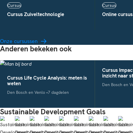
Cursus
Cursus
Cursus Zuiveltechnologie
Online cursu
Onze cursussen
Anderen bekeken ook
Cursus Impact
inzicht naar 
Cursus Life Cycle Analysis: meten is
weten
Locatie
Den Bosch en V
Locatie
Studieduur
Den Bosch en Venlo
7 dagdelen
Sustainable Development Goals