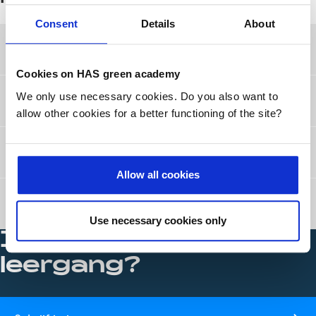
Consent
Details
About
Start- en cursusdata
Cookies on HAS green academy
We only use necessary cookies. Do you also want to
Toelatingseisen
allow other cookies for a better functioning of the site?
Afronding van de cursus
Allow all cookies
Prijsspecificatie
Use necessary cookies only
Interesse in deze
leergang?