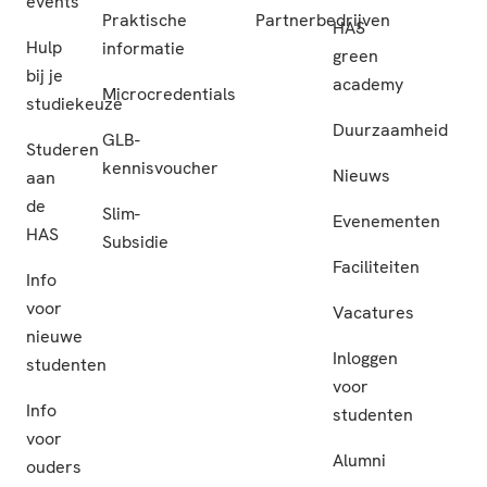
events
Praktische
Partnerbedrijven
HAS
Hulp
informatie
green
bij je
academy
Microcredentials
studiekeuze
Duurzaamheid
GLB-
Studeren
kennisvoucher
Nieuws
aan
de
Slim-
Evenementen
HAS
Subsidie
Faciliteiten
Info
voor
Vacatures
nieuwe
Inloggen
studenten
voor
Info
studenten
voor
Alumni
ouders