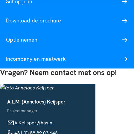
Schrijf je in
Download de brochure
Optie nemen
Incompany en maatwerk
Vragen? Neem contact met ons op!
A.L.M. (Anneloes) Keijsper
Projectmanager
A.Keijsper@has.nl
A.Keijsper@has.nl
+31 (0) 88 89 03 646
+31 (0) 88 89 03 646