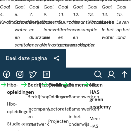
Deel deze pagina
@HASgreenacademy
@HASgreenacademy
@greenacademyHAS
@HASgreenacademy
Zoeken
Inloggen
na
Hbo-
Bedrijfsopleidingen
Onderzoek
Samenwerken
Meer
opleidingen
HAS
Bedrijfsopleidingen
Onderzoek
Samenwerken
green
Hbo-
academy
Incompany
Lectoraten
Samenwerken
opleidingen
en
in het
Meer
Projecten
Studiekeuze-
maatwerk
onderwijs
HAS