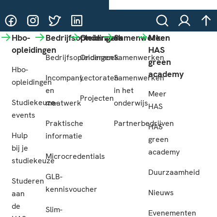
@HASgreenacademy
@HASgreenacademy
@greenacademyHAS
@HASgreenacademy
Zoeken
Inloggen
na
Hbo-
Bedrijfsopleidingen
Onderzoek
Samenwerken
Meer
opleidingen
HAS
Bedrijfsopleidingen
Onderzoek
Samenwerken
green
Hbo-
academy
Incompany
Lectoraten
Samenwerken
opleidingen
en
in het
Meer
Projecten
Studiekeuze-
maatwerk
onderwijs
HAS
events
Praktische
Partnerbedrijven
HAS
Hulp
informatie
green
bij je
academy
Microcredentials
studiekeuze
Duurzaamheid
GLB-
Studeren
kennisvoucher
Nieuws
aan
de
Slim-
Evenementen