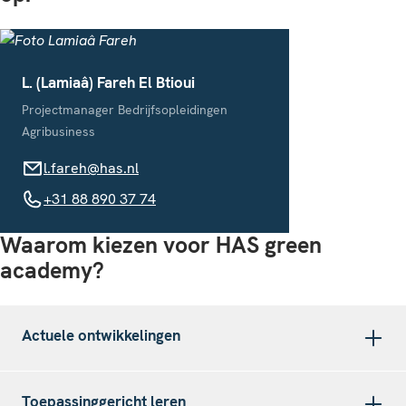
L. (Lamiaâ) Fareh El Btioui
Projectmanager Bedrijfsopleidingen
Agribusiness
l.fareh@has.nl
l.fareh@has.nl
+31 88 890 37 74
+31 88 890 37 74
Waarom kiezen voor HAS green
academy?
Actuele ontwikkelingen
Toepassinggericht leren