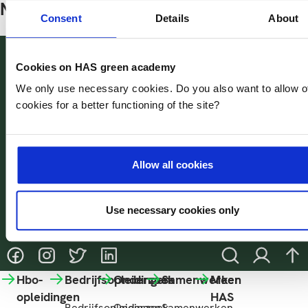
Neem contact op
Consent
Details
About
Margje Voeten PhD
Paulo van Bre
Cookies on HAS green academy
Lector Innovatieve Biomonitoring
Docentonderzoe
We only use necessary cookies. Do you also want to allow o
analyses
cookies for a better functioning of the site?
M.Voeten@has.nl
M.Voeten@has.nl
P.vanBreugel@
P.vanBreug
Linkedin
Linkedin
Profiel
Profiel
Allow all cookies
Linkedin
Linkedin
Use necessary cookies only
Deel deze pagina
@HASgreenacademy
@HASgreenacademy
@greenacademyHAS
@HASgreenacademy
Zoeken
Inloggen
na
Hbo-
Bedrijfsopleidingen
Onderzoek
Samenwerken
Meer
opleidingen
HAS
Bedrijfsopleidingen
Onderzoek
Samenwerken