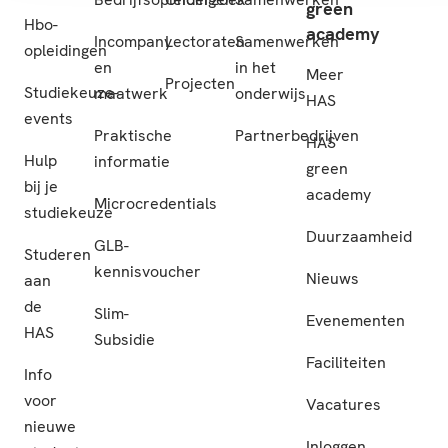
green
Hbo-
academy
Incompany
Lectoraten
Samenwerken
opleidingen
en
in het
Meer
Projecten
Studiekeuze-
maatwerk
onderwijs
HAS
events
Praktische
Partnerbedrijven
HAS
Hulp
informatie
green
bij je
academy
Microcredentials
studiekeuze
Duurzaamheid
GLB-
Studeren
kennisvoucher
Nieuws
aan
de
Slim-
Evenementen
HAS
Subsidie
Faciliteiten
Info
voor
Vacatures
nieuwe
Inloggen