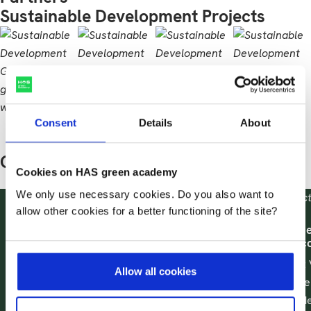
Sustainable Development Projects
Consent
Details
About
Gerelateerde lectoraten
Cookies on HAS green academy
We only use necessary cookies. Do you also want to
Lectoraat Dierenwelzijn en
allow other cookies for a better functioning of the site?
Technologie
Lectoraat Voe
Circulaire E
Het lectoraat Dierenwelzijn en
Technologie richt zich op het meten
Het lectoraat
Allow all cookies
en monitoren van gezondheid,
een Circulair
gedrag en welzijn van dieren met
bedrijven in d