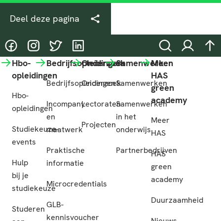
Deel deze pagina
@HASgreenacademy
@HASgreenacademy
@greenacademyHAS
@HASgreenacademy
Zoeken
Inloggen
na
Hbo-
Bedrijfsopleidingen
Onderzoek
Samenwerken
Meer
opleidingen
HAS
Bedrijfsopleidingen
Onderzoek
Samenwerken
green
Hbo-
academy
Incompany
Lectoraten
Samenwerken
opleidingen
en
in het
Meer
Projecten
Studiekeuze-
maatwerk
onderwijs
HAS
events
Praktische
Partnerbedrijven
HAS
Hulp
informatie
green
bij je
academy
Microcredentials
studiekeuze
Duurzaamheid
GLB-
Studeren
kennisvoucher
Nieuws