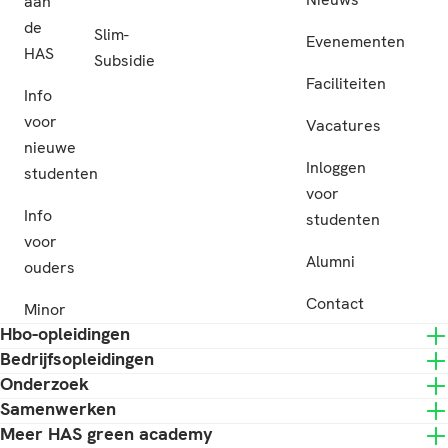
aan
de
Slim-
Evenementen
HAS
Subsidie
Faciliteiten
Info
voor
Vacatures
nieuwe
Inloggen
studenten
voor
Info
studenten
voor
Alumni
ouders
Contact
Minor
Hbo-opleidingen
Bedrijfsopleidingen
Onderzoek
Samenwerken
Meer HAS green academy