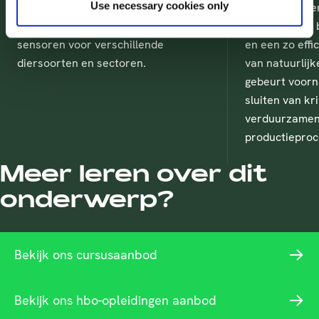
Use necessary cookies only
behulp van technologie. We werken
staat te stell
aan toepassingen van data en
een minimale b
sensoren voor verschillende
en een zo effi
diersoorten en sectoren.
van natuurlijk
gebeurt voorn
sluiten van kr
verduurzamen
productieproc
Meer leren over dit
onderwerp?
Bekijk ons cursusaanbod
Bekijk ons hbo-opleidingen aanbod