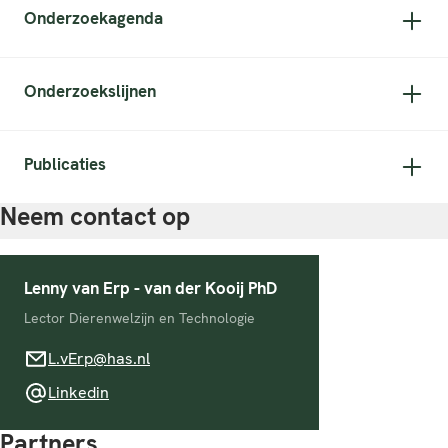
Onderzoekagenda
Onderzoekslijnen
Publicaties
Neem contact op
Lenny van Erp - van der Kooij PhD
Lector Dierenwelzijn en Technologie
L.vErp@has.nl
L.vErp@has.nl
Linkedin
Linkedin
Partners