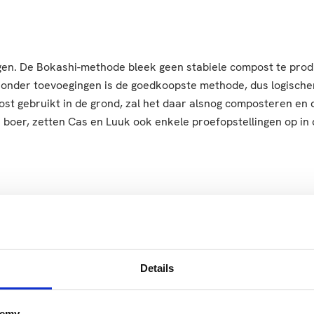
rijgen. De Bokashi-methode bleek geen stabiele compost te pro
zonder toevoegingen is de goedkoopste methode, dus logischer
post gebruikt in de grond, zal het daar alsnog composteren en
de boer, zetten Cas en Luuk ook enkele proefopstellingen op i
e de studenten het project aangepakt hebben. “Composteren op
en Luuk hebben het project weer een stap verder geholpen. En
ers en andere belanghebbenden in de regio.”
Details
iddag
demy