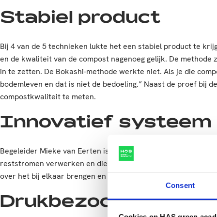
Stabiel product
Bij 4 van de 5 technieken lukte het een stabiel product te k
en de kwaliteit van de compost nagenoeg gelijk. De methode 
in te zetten. De Bokashi-methode werkte niet. Als je die com
bodemleven en dat is niet de bedoeling.” Naast de proef bij 
compostkwaliteit te meten.
Innovatief systeem
Begeleider Mieke van Eerten is helemaal enthousiast over ho
reststromen verwerken en die weer lokaal gebruiken wel. Cas 
over het bij elkaar brengen en enthousiasmeren van de partn
Consent
Drukbezochte kijkm
Cookies on HAS green aca