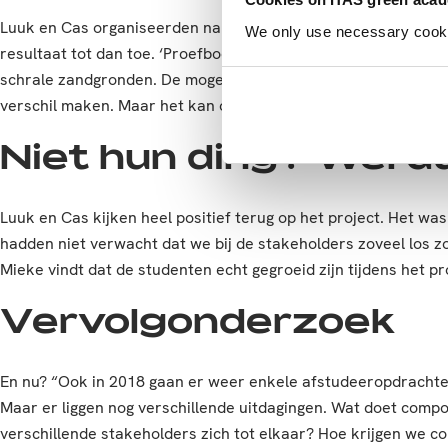
Luuk en Cas organiseerden namelijk halverwege hun proef ee
We only use necessary cookies
resultaat tot dan toe. ‘Proefboer’ Jos Verstraten was positief
schrale zandgronden. De mogelijkheden om te bemesten worde
verschil maken. Maar het kan op lokaal niveau wel een belangr
Niet hun ding? Wel d
Luuk en Cas kijken heel positief terug op het project. Het w
hadden niet verwacht dat we bij de stakeholders zoveel los z
Mieke vindt dat de studenten echt gegroeid zijn tijdens het pr
Vervolgonderzoek
En nu? “Ook in 2018 gaan er weer enkele afstudeeropdrachten
Maar er liggen nog verschillende uitdagingen. Wat doet com
verschillende stakeholders zich tot elkaar? Hoe krijgen we 