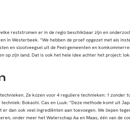
elke reststromen er in de regio beschikbaar zijn en onderzoc
en in Westerbeek. “We hebben de proef opgezet met als insteek
esten en slootveegsel uit de Peel-gemeenten en komkommerre
op zijn land. Dat is ook het hele idee achter het project: l
n
ttechnieken. Ze kozen voor 4 reguliere technieken: 1 zonder 
techniek: Bokashi. Cas en Luuk: “Deze methode komt uit Japa
 er dan ook veel ingrediënten aan toevoegen. We liepen tege
teren, onder meer het Waterschap Aa en Maas, één van de co