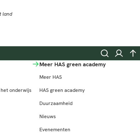
Zoeken
Inloggen
na
Meer HAS green academy
Meer HAS
het onderwijs
HAS green academy
n
Duurzaamheid
Nieuws
Evenementen