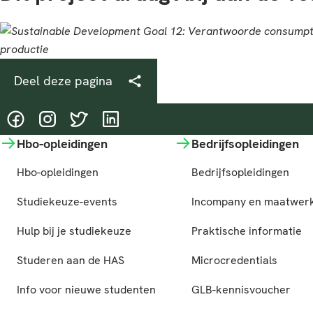
Deel deze pagina
@HASgreenacademy
@HASgreenacademy
@greenacademyHAS
@HASgreenacademy
Hbo-opleidingen
Bedrijfsopleidingen
Hbo-opleidingen
Bedrijfsopleidingen
Studiekeuze-events
Incompany en maatwer
Hulp bij je studiekeuze
Praktische informatie
Studeren aan de HAS
Microcredentials
Info voor nieuwe studenten
GLB-kennisvoucher