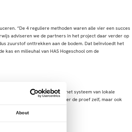
duceren. “De 4 reguliere methoden waren alle vier een succes
wijs adviseren we de partners in het project daar verder op
 dus zuurstof onttrekken aan de bodem. Dat beïnvloedt het
n de kas en milieuhal van HAS Hogeschool om de
 zich is niet innovatief, maar het systeem van lokale
 dan heb ik het niet alleen over de proef zelf, maar ook
About