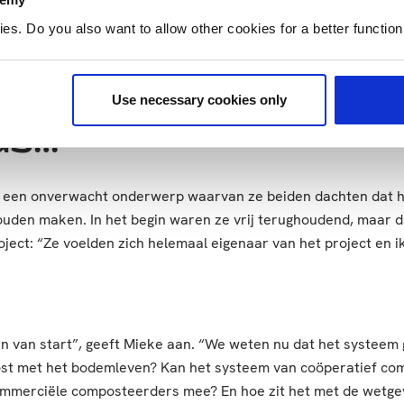
n kijkmiddag, waar zo’n 40 partners en agrarische ondernem
. Do you also want to allow other cookies for a better functioni
 over de proef, vertelde hij in Nieuwe Oogst naar aanleiding v
n beperkter. Het verzamelen en composteren van alle organis
ijke bijdrage leveren om het milieu te verbeteren.”
Use necessary cookies only
us…
as een onverwacht onderwerp waarvan ze beiden dachten dat he
ouden maken. In het begin waren ze vrij terughoudend, maar d
oject: “Ze voelden zich helemaal eigenaar van het project en i
 van start”, geeft Mieke aan. “We weten nu dat het systeem g
post met het bodemleven? Kan het systeem van coöperatief co
commerciële composteerders mee? En hoe zit het met de wetge