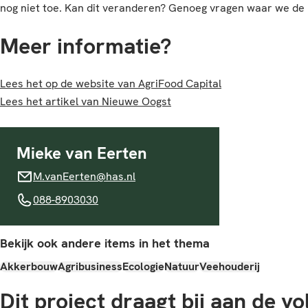
nog niet toe. Kan dit veranderen? Genoeg vragen waar we d
Meer informatie?
Lees het op de website van AgriFood Capital
Lees het artikel van Nieuwe Oogst
Mieke van Eerten
M.vanEerten@has.nl
M.vanEerten@has.nl
088-8903030
088-8903030
Bekijk ook andere items in het thema
Akkerbouw
Agribusiness
Ecologie
Natuur
Veehouderij
Dit project draagt bij aan de v