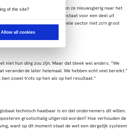
ers op afkwamen. Allemaal waren ze nieuwsgierig naar het
ng of the site?
an de kijkmiddag. “Deze regio bestaat voor een deel uit
che stromen gaat voor de gehele sector niet zo'n groot
Allow all cookies
t niet hun ding zou zijn. Maar dat bleek wel anders. “We
at veranderde later helemaal. We hebben echt veel bereikt.”
k ben zowel trots op hen als op het resultaat.”
lobaal technisch haalbaar is en dat ondernemers dit willen.
mposteren grootschalig uitgerold worden? Hoe verhouden de
ving, want op dit moment staat de wet een dergelijk systeem