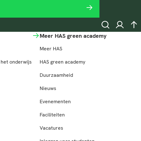
Zoeken
Inloggen
na
Meer HAS green academy
Meer HAS
het onderwijs
HAS green academy
n
Duurzaamheid
Nieuws
Evenementen
Faciliteiten
Vacatures