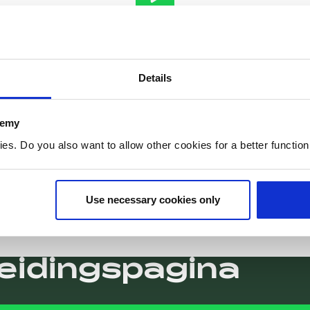
MK docent Nathan afspelen
1:03
Details
demy
. Do you also want to allow other cookies for a better functioni
Use necessary cookies only
leidingspagina