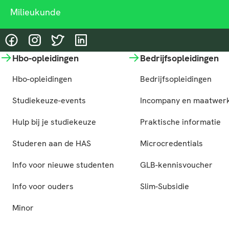
Milieukunde
@HASgreenacademy
@HASgreenacademy
@greenacademyHAS
@HASgreenacademy
Hbo-opleidingen
Bedrijfsopleidingen
Hbo-opleidingen
Bedrijfsopleidingen
Studiekeuze-events
Incompany en maatwer
Hulp bij je studiekeuze
Praktische informatie
Studeren aan de HAS
Microcredentials
Info voor nieuwe studenten
GLB-kennisvoucher
Info voor ouders
Slim-Subsidie
Minor