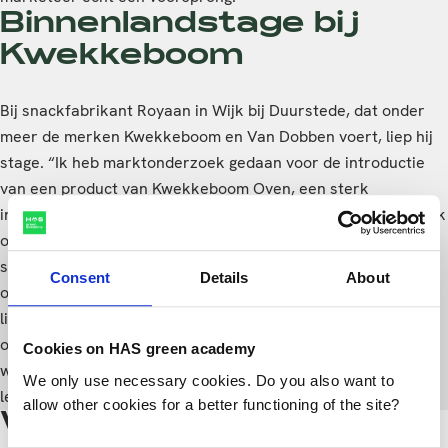
Binnenlandstage bij
Kwekkeboom
Bij snackfabrikant Royaan in Wijk bij Duurstede, dat onder
meer de merken Kwekkeboom en Van Dobben voert, liep hij
stage. “Ik heb marktonderzoek gedaan voor de introductie
van een product van Kwekkeboom Oven, een sterk
innovatieve tak binnen het bedrijf. Voor dat onderzoek heb ik
onder andere gesprekken met category managers van
supermarkten zoals Albert Heijn gevoerd. Verder heb ik
Consent
Details
About
onderzocht hoe Kwekkeboom-producten in de schappen
liggen.” Ook desk research – het onderzoeken van bronnen
op met name internet – maakte deel uit van het onderzoek:
Cookies on HAS green academy
wat zijn trends en ontwikkelingen in snacks? Na analyse
We only use necessary cookies. Do you also want to
legde Pepijn enkele strategische opties en een advies voor.
allow other cookies for a better functioning of the site?
Werken voor merken