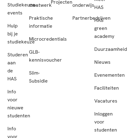
Projecten
Studiekeuze-
maatwerk
onderwijs
HAS
events
Praktische
Partnerbedrijven
HAS
Hulp
informatie
green
bij je
academy
Microcredentials
studiekeuze
Duurzaamheid
GLB-
Studeren
kennisvoucher
Nieuws
aan
de
Slim-
Evenementen
HAS
Subsidie
Faciliteiten
Info
voor
Vacatures
nieuwe
Inloggen
studenten
voor
Info
studenten
voor