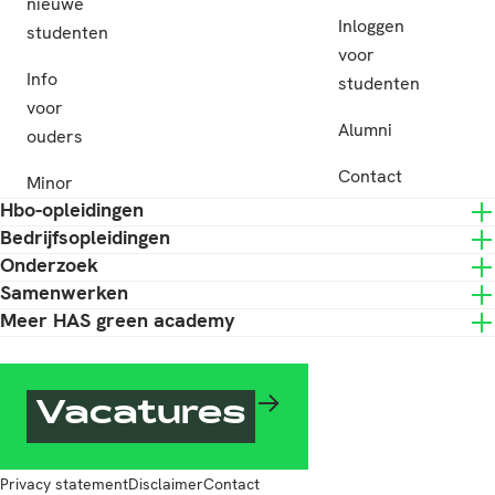
nieuwe
Inloggen
studenten
voor
Info
studenten
voor
Alumni
ouders
Contact
Minor
Hbo-opleidingen
Bedrijfsopleidingen
Onderzoek
Samenwerken
Meer HAS green academy
Vacatures
Privacy statement
Disclaimer
Contact