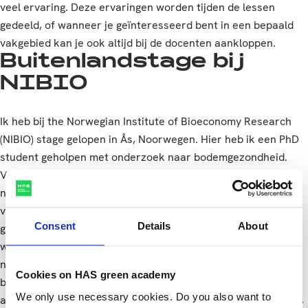
veel ervaring. Deze ervaringen worden tijden de lessen
gedeeld, of wanneer je geïnteresseerd bent in een bepaald
vakgebied kan je ook altijd bij de docenten aankloppen.
Buitenlandstage bij
NIBIO
Ik heb bij the Norwegian Institute of Bioeconomy Research
(NIBIO) stage gelopen in Ås, Noorwegen. Hier heb ik een PhD
student geholpen met onderzoek naar bodemgezondheid.
Voor dit onderzoek zijn twee akkers met elkaar vergeleken,
niet ploegen met dekgewas en ploegen. Vervolgens zijn er
verschillende parameters onderzocht en bodemmonsters
Consent
Details
About
genomen, zo zijn het aantal regenworden geteld en de pH
waarde is gemeten. Ik heb voornamelijk onderzoek gedaan
naar
active carbon
(actief koolstof). In het lab heb ik alle
Cookies on HAS green academy
bodemmonsters hierop getest. Dit was best een uitdaging
We only use necessary cookies. Do you also want to
aangezien er 126 bodemmonsters waren afgenomen! Tijdens