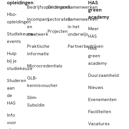
opleidingen
HAS
Bedrijfsopleidingen
Onderzoek
Samenwerken
green
Hbo-
academy
Incompany
Lectoraten
Samenwerken
opleidingen
en
in het
Meer
Projecten
Studiekeuze-
maatwerk
onderwijs
HAS
events
Praktische
Partnerbedrijven
HAS
Hulp
informatie
green
bij je
academy
Microcredentials
studiekeuze
Duurzaamheid
GLB-
Studeren
kennisvoucher
Nieuws
aan
de
Slim-
Evenementen
HAS
Subsidie
Faciliteiten
Info
voor
Vacatures