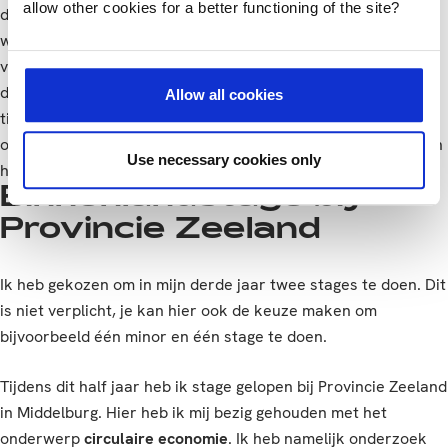
allow other cookies for a better functioning of the site?
deze stage heb ik ook veel geleerd over hoe je
wetenschappelijk onderzoek doet, dit is een andere manier
van werken dan het maken van een adviesrapport, zoals wij
die leren tijdens de studie. Eigenlijk heb ik kort samengevat
Allow all cookies
tijdens deze stage een beter beeld gekregen van hoe de
onderzoekswereld in zijn werk gaat en heb ik mogen ervaren
Use necessary cookies only
hoe het is om te werken in een internationale omgeving.
Binnenlandstage bij
Provincie Zeeland
Ik heb gekozen om in mijn derde jaar twee stages te doen. Dit
is niet verplicht, je kan hier ook de keuze maken om
bijvoorbeeld één minor en één stage te doen.
Tijdens dit half jaar heb ik stage gelopen bij Provincie Zeeland
in Middelburg. Hier heb ik mij bezig gehouden met het
onderwerp
circulaire economie
. Ik heb namelijk onderzoek