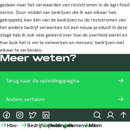
gedaan naar het verwaarden van reststromen in de agri-food
sector. Door middel van bedrijven die ik aan elkaar heb
gekoppeld, kan één van de bedrijven nu de reststromen van
het andere bedrijf verwerken tot een nieuw product! In deze
stage heb ik ook veel geleerd over hoe de overheid werkt en
hoe leuk het is om te netwerken en mensen/ bedrijven met
elkaar te verbinden.
Meer weten?
Terug naar de opleidingspagina
Andere verhalen
@HASgreenacademy
@HASgreenacademy
@greenacademyHAS
@HASgreenacademy
Zoeken
Inloggen
na
Hbo-
Bedrijfsopleidingen
Onderzoek
Samenwerken
Meer