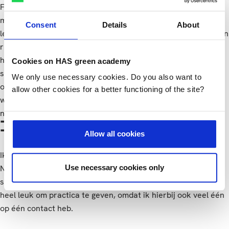
Food Innovation. Ik vond dit aan het begin erg spannend,
maar nu zeven jaar later sta ik nog steeds met veel plezier
Consent
Details
About
les te geven. Ik geef les in verschillende vakken van de design
richting van Food Innovation. Dit zijn vakken die betrekking
hebben op mijn ervaring als product technoloog zoals
Cookies on HAS green academy
sensoriek (het gebruiken van je zintuigen), prototypen
We only use necessary cookies. Do you also want to
ontwikkelen en receptenleer. De studenten leren hier ook
allow other cookies for a better functioning of the site?
wat verplicht is om op een verpakking te zetten, hier zijn
namelijk verschillende regels voor.
Inspirerende studenten
Allow all cookies
Ik vind het ontzettend leuk om met de studenten te werken.
Use necessary cookies only
Niet alleen het lesgeven, maar ook het samenwerken met de
student maakt het dat geen een dag hetzelfde is. Ik vind het
heel leuk om practica te geven, omdat ik hierbij ook veel één
op één contact heb.