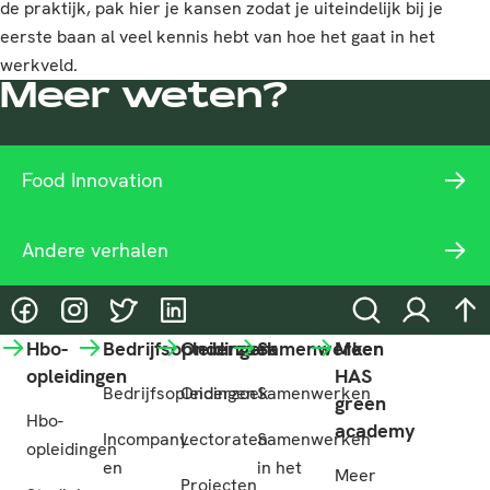
de praktijk, pak hier je kansen zodat je uiteindelijk bij je
eerste baan al veel kennis hebt van hoe het gaat in het
werkveld.
Meer weten?
Food Innovation
Andere verhalen
@HASgreenacademy
@HASgreenacademy
@greenacademyHAS
@HASgreenacademy
Zoeken
Inloggen
na
Hbo-
Bedrijfsopleidingen
Onderzoek
Samenwerken
Meer
opleidingen
HAS
Bedrijfsopleidingen
Onderzoek
Samenwerken
green
Hbo-
academy
Incompany
Lectoraten
Samenwerken
opleidingen
en
in het
Meer
Projecten