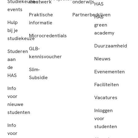
Studiekeuze-
maatwerk
onderwijs
HAS
events
Praktische
Partnerbedrijven
HAS
Hulp
informatie
green
bij je
academy
Microcredentials
studiekeuze
Duurzaamheid
GLB-
Studeren
kennisvoucher
Nieuws
aan
de
Slim-
Evenementen
HAS
Subsidie
Faciliteiten
Info
voor
Vacatures
nieuwe
Inloggen
studenten
voor
Info
studenten
voor