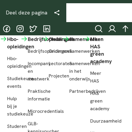
Deel deze pagina
@HASgreenacademy
@HASgreenacademy
@greenacademyHAS
@HASgreenacademy
Zoeken
Inloggen
na
Hbo-
Bedrijfsopleidingen
Onderzoek
Samenwerken
Meer
opleidingen
HAS
Bedrijfsopleidingen
Onderzoek
Samenwerken
green
Hbo-
academy
Incompany
Lectoraten
Samenwerken
opleidingen
en
in het
Meer
Projecten
Studiekeuze-
maatwerk
onderwijs
HAS
events
Praktische
Partnerbedrijven
HAS
Hulp
informatie
green
bij je
academy
Microcredentials
studiekeuze
Duurzaamheid
GLB-
Studeren
kennisvoucher