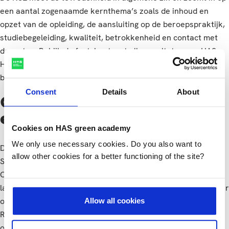
een aantal zogenaamde kernthema’s zoals de inhoud en
opzet van de opleiding, de aansluiting op de beroepspraktijk,
studiebegeleiding, kwaliteit, betrokkenheid en contact met
docenten. Bekijk de
factsheet
met alle resultaten van HAS
Hogeschool. Op het
NSE Dashboard
zijn alle gegevens zelf te
bekijken en vergelijken.
Consent
Details
About
Over Studiekeuze123
en de NSE
Cookies on HAS green academy
We only use necessary cookies. Do you also want to
De NSE wordt jaarlijks georganiseerd door Stichting
allow other cookies for a better functioning of the site?
Studiekeuze123 in opdracht van het Ministerie van
Onderwijs, Cultuur en Wetenschap. Het is een grootschalig
landelijk onderzoek dat de mening van studenten in het hoger
onderwijs meet over hun opleiding en onderwijsinstelling.
Allow all cookies
Ruim 330.000 hbo- en wo-studenten van 72
onderwijsinstellingen gaven dit jaar hun mening. Daarmee