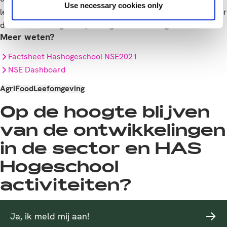
Use necessary cookies only
levert de NSE informatie op voor zowel studiekiezers als voor
de kwaliteitszorg van opleidingen en instellingen.
Meer weten?
Factsheet Hashogeschool NSE2021
NSE Dashboard
Agri
Food
Leefomgeving
Op de hoogte blijven
van de ontwikkelingen
in de sector en HAS
Hogeschool
activiteiten?
Ja, ik meld mij aan!