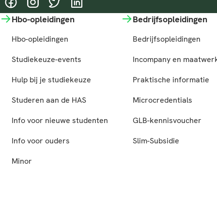
@HASgreenacademy
@HASgreenacademy
@greenacademyHAS
@HASgreenacademy
Hbo-opleidingen
Bedrijfsopleidingen
Hbo-opleidingen
Bedrijfsopleidingen
Studiekeuze-events
Incompany en maatwer
Hulp bij je studiekeuze
Praktische informatie
Studeren aan de HAS
Microcredentials
Info voor nieuwe studenten
GLB-kennisvoucher
Info voor ouders
Slim-Subsidie
Minor