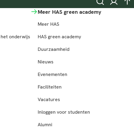
Zoeken
Inloggen
na
Meer HAS green academy
Meer HAS
het onderwijs
HAS green academy
n
Duurzaamheid
Nieuws
Evenementen
Faciliteiten
Vacatures
Inloggen voor studenten
Alumni