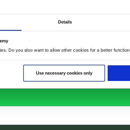
Details
demy
. Do you also want to allow other cookies for a better functioni
de opleiding?
Use necessary cookies only