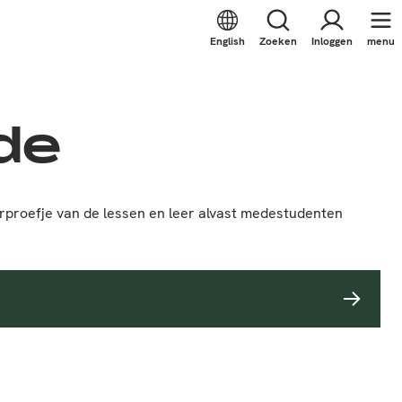
English
Zoeken
Inloggen
menu
de
orproefje van de lessen en leer alvast medestudenten