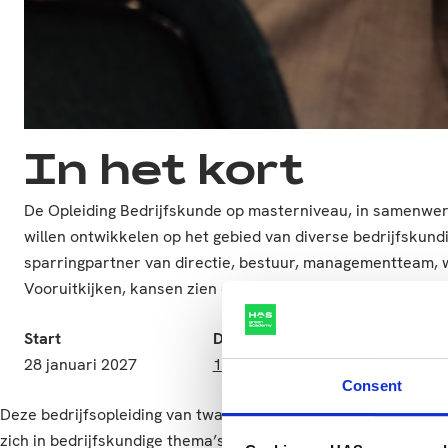
In het kort
De Opleiding Bedrijfskunde op masterniveau, in samenwerk
willen ontwikkelen op het gebied van diverse bedrijfskun
sparringpartner van directie, bestuur, managementteam, w
Vooruitkijken, kansen zien en helpen waarde te creëren; da
Start
Duur
Taal
28 januari 2027
18 dagen
Neder
Consent
Deze bedrijfsopleiding van twaalf maanden richt zich op profe
zich in bedrijfskundige thema’s willen bekwamen. De bedrijfs