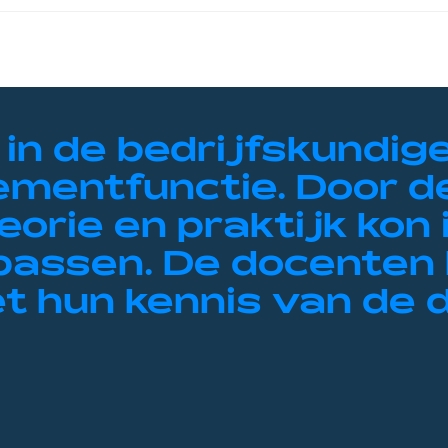
 in de bedrijfskundig
mentfunctie. Door d
orie en praktijk kon 
epassen. De docenten
et hun kennis van de 