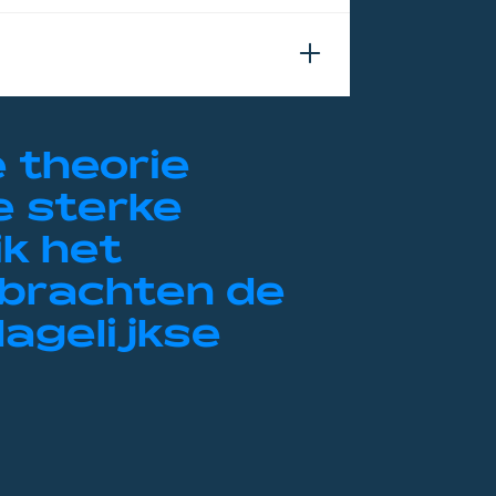
e theorie
e sterke
ik het
 brachten de
dagelijkse