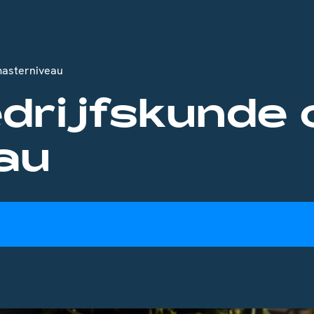
masterniveau
edrijfskunde 
au