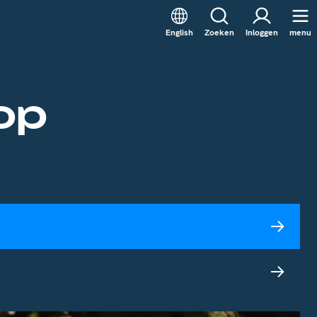
English
Zoeken
Inloggen
menu
op