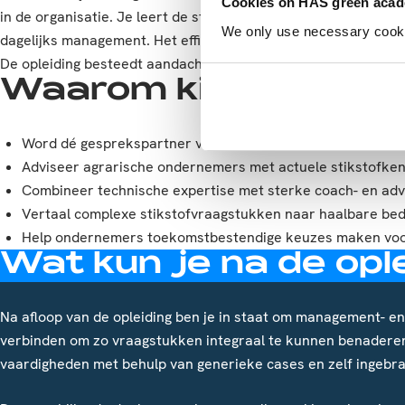
Cookies on HAS green aca
in de organisatie. Je leert de strategische uitgangspunten va
We only use necessary cookies
dagelijks management. Het efficiënt en effectief organiseren 
De opleiding besteedt aandacht aan de belangrijkste bedrijfs
Waarom kiezen voor 
Word dé gesprekspartner voor stikstofvraagstukken in de
Adviseer agrarische ondernemers met actuele stikstofkenn
Combineer technische expertise met sterke coach- en ad
Vertaal complexe stikstofvraagstukken naar haalbare bed
Help ondernemers toekomstbestendige keuzes maken voor 
Wat kun je na de opl
Na afloop van de opleiding ben je in staat om management- 
verbinden om zo vraagstukken integraal te kunnen benaderen. 
vaardigheden met behulp van generieke cases en zelf ingebrac