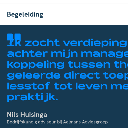
Begeleiding
Ik zocht verdieping
achter mijn manage
koppeling tussen the
geleerde direct to
lesstof tot leven m
praktijk.
Nils Huisinga
Bedrijfskundig adviseur bij Aelmans Adviesgroep