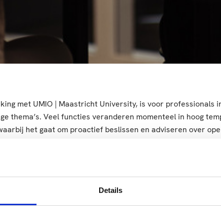
ing met UMIO | Maastricht University, is voor professionals 
dige thema’s. Veel functies veranderen momenteel in hoog te
aarbij het gaat om proactief beslissen en adviseren over oper
t is de nieuwe rol van de bedrijfskundige!
Locatie
Investering
lands
Venlo
Kostendetails
Details
ssionals in de agrifood sector die
kundige is een belangrijke verbinder