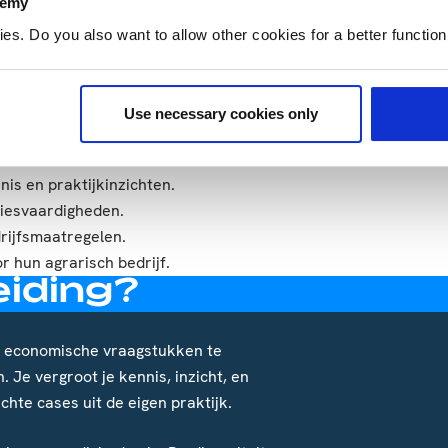
demy
n de organisatie vertalen naar
. Do you also want to allow other cookies for a better functioni
van processen staat daarbij centraal.
kundige gebieden.
deze opleiding?
Use necessary cookies only
 agrarische sector.
is en praktijkinzichten.
viesvaardigheden.
rijfsmaatregelen.
hun agrarisch bedrijf.
eiding?
en economische vraagstukken te
Je vergroot je kennis, inzicht, en
hte cases uit de eigen praktijk.