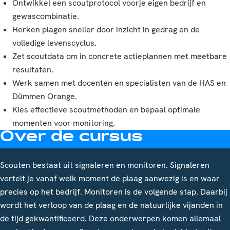
Ontwikkel een scoutprotocol voorje eigen bedrijf en
gewascombinatie.
Herken plagen sneller door inzicht in gedrag en de
volledige levenscyclus.
Zet scoutdata om in concrete actieplannen met meetbare
resultaten.
Werk samen met docenten en specialisten van de HAS en
Dümmen Orange.
Kies effectieve scoutmethoden en bepaal optimale
momenten voor monitoring.
Over de cursus
Scouten bestaat uit signaleren en monitoren. Signaleren
vertelt je vanaf welk moment de plaag aanwezig is en waar
precies op het bedrijf. Monitoren is de volgende stap. Daarbij
wordt het verloop van de plaag en de natuurlijke vijanden in
de tijd gekwantificeerd. Deze onderwerpen komen allemaal