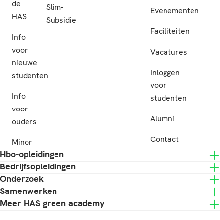
de
Slim-
Evenementen
HAS
Subsidie
Faciliteiten
Info
voor
Vacatures
nieuwe
Inloggen
studenten
voor
Info
studenten
voor
Alumni
ouders
Contact
Minor
Hbo-opleidingen
Bedrijfsopleidingen
Onderzoek
Samenwerken
Meer HAS green academy