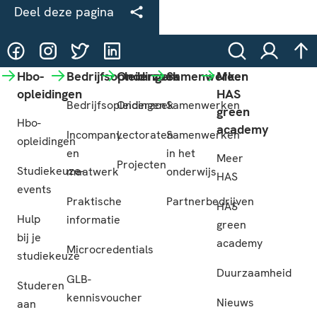
Deel deze pagina
@HASgreenacademy
@HASgreenacademy
@greenacademyHAS
@HASgreenacademy
Zoeken
Inloggen
na
Hbo-
Bedrijfsopleidingen
Onderzoek
Samenwerken
Meer
opleidingen
HAS
Bedrijfsopleidingen
Onderzoek
Samenwerken
green
Hbo-
academy
Incompany
Lectoraten
Samenwerken
opleidingen
en
in het
Meer
Projecten
Studiekeuze-
maatwerk
onderwijs
HAS
events
Praktische
Partnerbedrijven
HAS
Hulp
informatie
green
bij je
academy
Microcredentials
studiekeuze
Duurzaamheid
GLB-
Studeren
kennisvoucher
Nieuws
aan