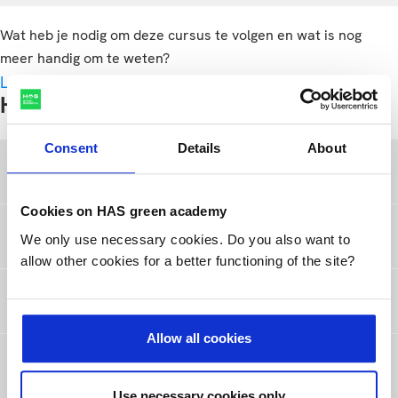
Wat heb je nodig om deze cursus te volgen en wat is nog
meer handig om te weten?
Lees meer
Handig om te weten
Consent
Details
About
Start- en cursusdata
Cookies on HAS green academy
Lesmateriaal
We only use necessary cookies. Do you also want to
allow other cookies for a better functioning of the site?
Toelatingseisen
Allow all cookies
Afronding van de cursus
Use necessary cookies only