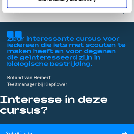
Prijsspecificatie
Zeer interessante cursus voor
iedereen die iets met scouten te
maken heeft en voor degenen
die geïnteresseerd zijn in
biologische bestrijding.
Roland van Hemert
Teeltmanager bij Kiepflower
Interesse in deze
cursus?
Schrijf je in