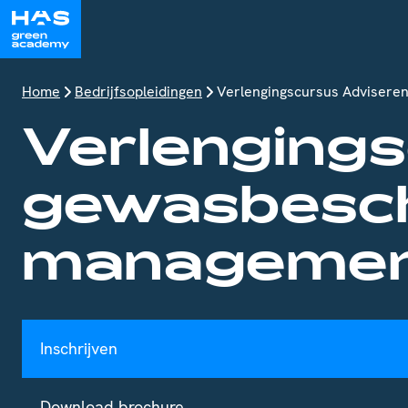
Home
Bedrijfsopleidingen
Verlengingscursus Advisere
Verlenging
gewas­besch
manageme
Inschrijven
Download brochure