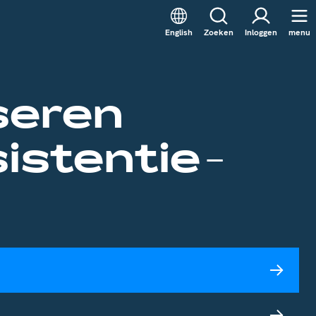
English
Zoeken
Inloggen
menu
seren
istentie­