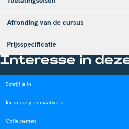
Toelatingseisen
Afronding van de cursus
Prijsspecificatie
Interesse in dez
Schrijf je in
Incompany en maatwerk
Optie nemen