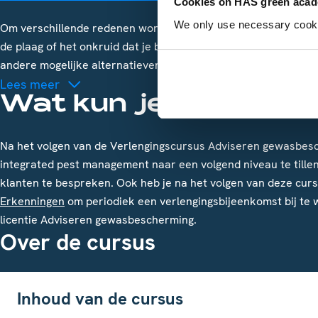
Cookies on HAS green aca
We only use necessary cookies
Om verschillende redenen worden vaker dezelfde gewasbesche
de plaag of het onkruid dat je behandelt verminderd gevoelig 
andere mogelijke alternatieven.
Lees meer
Wat kun je na de cu
Na het volgen van de Verlengingscursus Adviseren gewasbesc
integrated pest management naar een volgend niveau te tille
klanten te bespreken. Ook heb je na het volgen van deze cur
Erkenningen
om periodiek een verlengingsbijeenkomst bij te 
licentie Adviseren gewasbescherming.
Over de cursus
Inhoud van de cursus