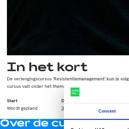
In het kort
De verlengingscursus 'Resistentiemanagement' kun je volg
cursus valt onder het thema ‘Onderzoek & Innovatie’.
Start
Duur
Taal
Wordt gepland
3 uur
Neder
Consent
Over de cursus