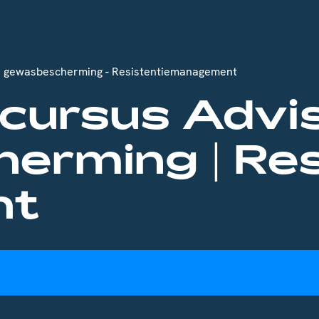
n gewasbescherming - Resistentiemanagement
scursus Advi
erming | Res
nt