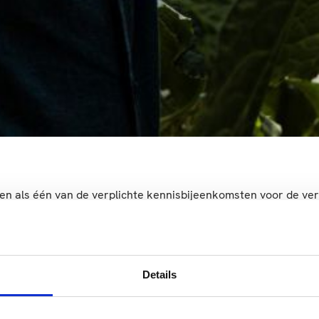
en als één van de verplichte kennisbijeenkomsten voor de ve
Locatie
Investering
lands
Den Bosch,Venlo
Kostendetails
Details