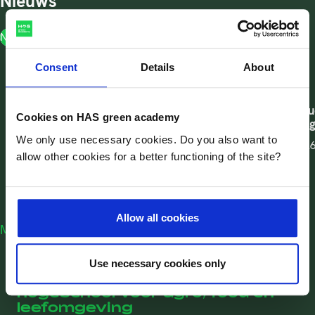
Nieuws
Nieuws
Consent
Details
About
Nieuws
Nieuws
Bedrijfskundige opleiding voor
Eerste Ad-st
Cookies on HAS green academy
professionals op masterniveau
Leefomgeving
We only use necessary cookies. Do you also want to
Datum
21-07-2026
Datum
13-07-202
allow other cookies for a better functioning of the site?
Allow all cookies
Meer HAS nieuws
Use necessary cookies only
HAS green academy is dé
hogeschool voor agro, food en
leefomgeving