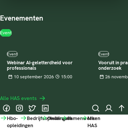
Evenementen
Event
Event
Event
Webinar AI-geletterdheid voor
Vooruit in pra
professionals
onderzoek
Tijd
Datum
10 september 2026
15:00
Datum
26 novemb
Alle HAS events
@HASgreenacademy
@HASgreenacademy
@greenacademyHAS
@HASgreenacademy
Zoeken
Inloggen
na
Hbo-
Bedrijfsopleidingen
Onderzoek
Samenwerken
Meer
opleidingen
HAS