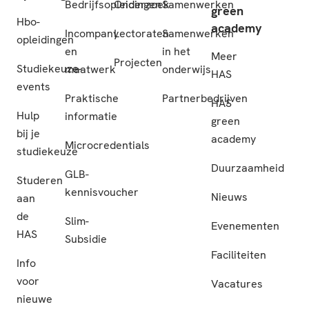
Bedrijfsopleidingen
Onderzoek
Samenwerken
green
Hbo-
academy
Incompany
Lectoraten
Samenwerken
opleidingen
en
in het
Meer
Projecten
Studiekeuze-
maatwerk
onderwijs
HAS
events
Praktische
Partnerbedrijven
HAS
Hulp
informatie
green
bij je
academy
Microcredentials
studiekeuze
Duurzaamheid
GLB-
Studeren
kennisvoucher
Nieuws
aan
de
Slim-
Evenementen
HAS
Subsidie
Faciliteiten
Info
voor
Vacatures
nieuwe