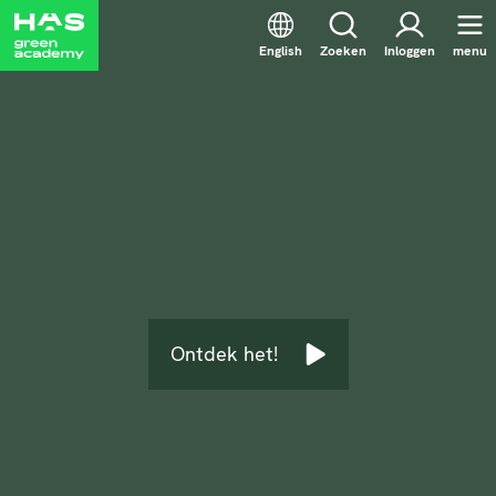
English
Zoeken
Inloggen
menu
Ontdek het!