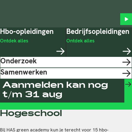
Start
Hbo-opleidingen
Bedrijfs­opleidingen
Ontdek alles
Ontdek alles
Onderzoek
Samenwerken
Aanmelden kan nog
t/m 31 aug
Hogeschool
Bij HAS green academy kun je terecht voor 15 hbo-