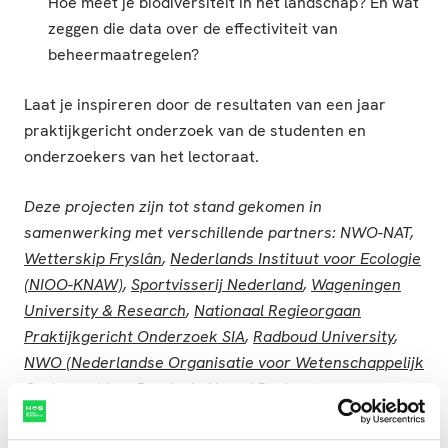
Hoe meet je biodiversiteit in het landschap? En wat
zeggen die data over de effectiviteit van
beheermaatregelen?
Laat je inspireren door de resultaten van een jaar
praktijkgericht onderzoek van de studenten en
onderzoekers van het lectoraat.
Deze projecten zijn tot stand gekomen in
samenwerking met verschillende partners: NWO-NAT,
Wetterskip Fryslân
,
Nederlands Instituut voor Ecologie
(NIOO-KNAW)
,
Sportvisserij Nederland
,
Wageningen
University & Research
,
Nationaal Regieorgaan
Praktijkgericht Onderzoek SIA
,
Radboud University
,
NWO (Nederlandse Organisatie voor Wetenschappelijk
Onderzoek)
en
Provincie Noord-Brabant
.
Datum
Locatie