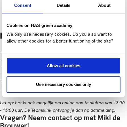
09-07-2025
Den Bosch, Online
Consent
Details
About
Tijd
13:00 - 17:00
Cookies on HAS green academy
We only use necessary cookies. Do you also want to
Het programma
allow other cookies for a better functioning of the site?
13:00 uur:
inloop
13:20 uur:
Welkomstwoord Ellen Weerman
Allow all cookies
13:30 uur:
Pitches studenten
15:00 uur:
Postermarkt
15:45 uur:
Plenaire afsluiting
Use necessary cookies only
16:00 uur:
Netwerkborrel
Let op: het is ook mogelijk om online aan te sluiten van 13:30
- 15:00 uur. De Teamslink ontvang je dan na aanmelding.
Vragen? Neem contact op met Miki de
Brouwer!