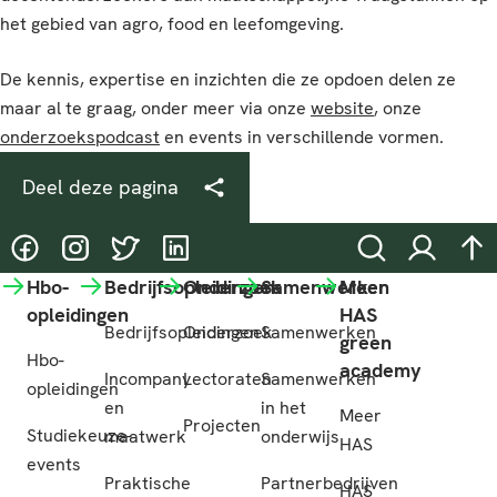
het gebied van agro, food en leefomgeving.
De kennis, expertise en inzichten die ze opdoen delen ze
maar al te graag, onder meer via onze
website
, onze
onderzoekspodcast
en events in verschillende vormen.
Deel deze pagina
@HASgreenacademy
@HASgreenacademy
@greenacademyHAS
@HASgreenacademy
Zoeken
Inloggen
na
Hbo-
Bedrijfsopleidingen
Onderzoek
Samenwerken
Meer
opleidingen
HAS
Bedrijfsopleidingen
Onderzoek
Samenwerken
green
Hbo-
academy
Incompany
Lectoraten
Samenwerken
opleidingen
en
in het
Meer
Projecten
Studiekeuze-
maatwerk
onderwijs
HAS
events
Praktische
Partnerbedrijven
HAS