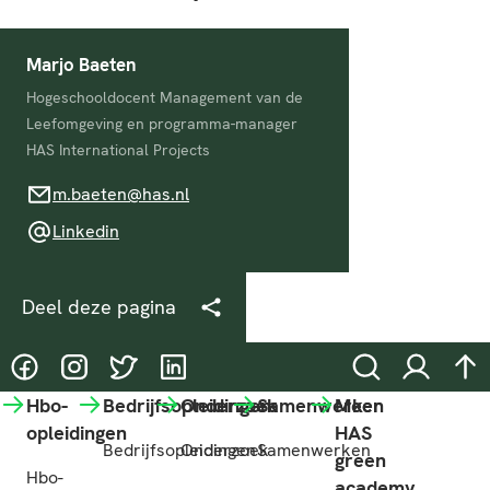
Marjo Baeten
Hogeschooldocent Management van de
Leefomgeving en programma-manager
HAS International Projects
m.baeten@has.nl
m.baeten@has.nl
Linkedin
Linkedin
Deel deze pagina
@HASgreenacademy
@HASgreenacademy
@greenacademyHAS
@HASgreenacademy
Zoeken
Inloggen
na
Hbo-
Bedrijfsopleidingen
Onderzoek
Samenwerken
Meer
opleidingen
HAS
Bedrijfsopleidingen
Onderzoek
Samenwerken
green
Hbo-
academy