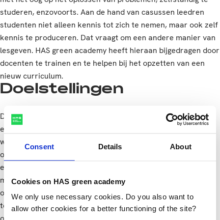
studeren, enzovoorts. Aan de hand van casussen leedren
studenten niet alleen kennis tot zich te nemen, maar ook zelf
kennis te produceren. Dat vraagt om een andere manier van
lesgeven. HAS green academy heeft hieraan bijgedragen door
docenten te trainen en te helpen bij het opzetten van een
nieuw curriculum.
Doelstellingen
De overkoepelende doelstelling van SEAD-West is dat er een
einde moet komen aan de honger in Rwanda. Daarmee
worden een paar langetermijneffecten beoogd, namelijk:
Consent
Details
About
ondervoeding verminderen, landbouwgroei bevorderen en
ecologisch duurzame voedselsystemen creëren. Op
middellange termijn wil SEAD-West bereiken dat het
Cookies on HAS green academy
onderwijssysteem van goede kwaliteit is en relevant en
We only use necessary cookies. Do you also want to
toegankelijk is. Dat partnerschappen tussen personen en
allow other cookies for a better functioning of the site?
organisaties inclusief en duurzaam zijn. En dat organisaties