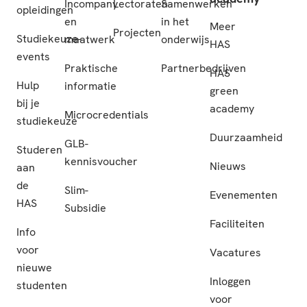
Incompany
Lectoraten
Samenwerken
opleidingen
en
in het
Meer
Projecten
Studiekeuze-
maatwerk
onderwijs
HAS
events
Praktische
Partnerbedrijven
HAS
Hulp
informatie
green
bij je
academy
Microcredentials
studiekeuze
Duurzaamheid
GLB-
Studeren
kennisvoucher
Nieuws
aan
de
Slim-
Evenementen
HAS
Subsidie
Faciliteiten
Info
voor
Vacatures
nieuwe
Inloggen
studenten
voor