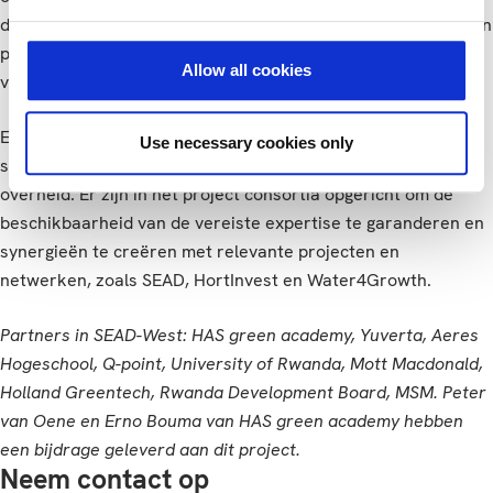
die belangrijk zijn voor (sectorale) inclusieve ontwikkeling van
partnerlanden worden versterkt door instroom van
Allow all cookies
verbeterde arbeidskrachten.
Een sterke focus in het SEAD-West project ligt op het
Use necessary cookies only
samenbrengen van onderwijs, particuliere sector en
overheid. Er zijn in het project consortia opgericht om de
beschikbaarheid van de vereiste expertise te garanderen en
synergieën te creëren met relevante projecten en
netwerken, zoals SEAD, HortInvest en Water4Growth.
Partners in SEAD-West: HAS green academy, Yuverta, Aeres
Hogeschool, Q-point, University of Rwanda, Mott Macdonald,
Holland Greentech, Rwanda Development Board, MSM.
Peter
van Oene en Erno Bouma van HAS green academy hebben
een bijdrage geleverd aan dit project.
Neem contact op