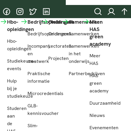
@HASgreenacademy
@HASgreenacademy
@greenacademyHAS
@HASgreenacademy
Zoeken
Inloggen
na
Hbo-
Bedrijfsopleidingen
Onderzoek
Samenwerken
Meer
opleidingen
HAS
Bedrijfsopleidingen
Onderzoek
Samenwerken
green
Hbo-
academy
Incompany
Lectoraten
Samenwerken
opleidingen
en
in het
Meer
Projecten
Studiekeuze-
maatwerk
onderwijs
HAS
events
Praktische
Partnerbedrijven
HAS
Hulp
informatie
green
bij je
academy
Microcredentials
studiekeuze
Duurzaamheid
GLB-
Studeren
kennisvoucher
Nieuws
aan
de
Slim-
Evenementen