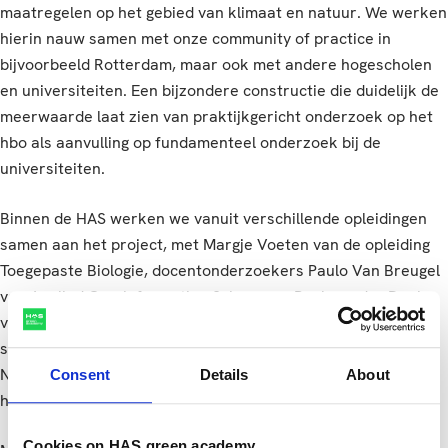
maatregelen op het gebied van klimaat en natuur. We werken
hierin nauw samen met onze community of practice in
bijvoorbeeld Rotterdam, maar ook met andere hogescholen
en universiteiten. Een bijzondere constructie die duidelijk de
meerwaarde laat zien van praktijkgericht onderzoek op het
hbo als aanvulling op fundamenteel onderzoek bij de
universiteiten.
Binnen de HAS werken we vanuit verschillende opleidingen
samen aan het project, met Margje Voeten van de opleiding
Toegepaste Biologie, docentonderzoekers Paulo Van Breugel
van Applied Geo-information Science en Paul van der Donk
van Management van de Leefomgeving. NWO kende de
subsidie voor COMBINED recent toe in het kader van de
Nederlandse Wetenschapsagenda. De penvoering is in
Consent
Details
About
handen van de University of Twente.
Cookies on HAS green academy