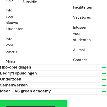
HAS
Subsidie
Faciliteiten
Info
voor
Vacatures
nieuwe
Inloggen
studenten
voor
Info
studenten
voor
Alumni
ouders
Contact
Minor
Hbo-opleidingen
Bedrijfsopleidingen
Onderzoek
Samenwerken
Meer HAS green academy