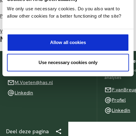
Meer informatie:
We only use necessary cookies. Do you also want to
Projectwebsite COMBINED
allow other cookies for a better functioning of the site?
Website NWO
Neem contact op
Allow all cookies
Margje Voeten PhD
Paulo van Bre
Use necessary cookies only
Lector Innovatieve Biomonitoring
Docentonderzoe
analyses
M.Voeten@has.nl
M.Voeten@has.nl
P.vanBreugel@
P.vanBreug
Linkedin
Linkedin
Profiel
Profiel
Linkedin
Linkedin
Deel deze pagina