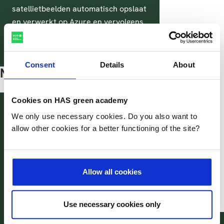
satellietbeelden automatisch opslaat
en verwerkt op Azure en vervolgens
gebruikt als input voor ruimtelijke
analyses.
Consent
Details
About
Neem contact op
Cookies on HAS green academy
Margje Voeten PhD
We only use necessary cookies. Do you also want to
Lector Innovatieve Biomonitoring
allow other cookies for a better functioning of the site?
M.Voeten@has.nl
M.Voeten@has.nl
Linkedin
Linkedin
Allow all cookies
Deel deze pagina
Use necessary cookies only
@HASgreenacademy
@HASgreenacademy
@greenacademyHAS
@HASgreenacademy
Zoeken
Inloggen
na