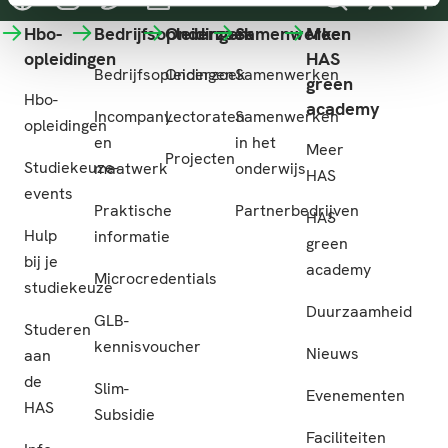
Hbo-
Bedrijfsopleidingen
Onderzoek
Samenwerken
Meer
opleidingen
HAS
Bedrijfsopleidingen
Onderzoek
Samenwerken
green
Hbo-
academy
Incompany
Lectoraten
Samenwerken
opleidingen
en
in het
Meer
Projecten
Studiekeuze-
maatwerk
onderwijs
HAS
events
Praktische
Partnerbedrijven
HAS
Hulp
informatie
green
bij je
academy
Microcredentials
studiekeuze
Duurzaamheid
GLB-
Studeren
kennisvoucher
Nieuws
aan
de
Slim-
Evenementen
HAS
Subsidie
Faciliteiten