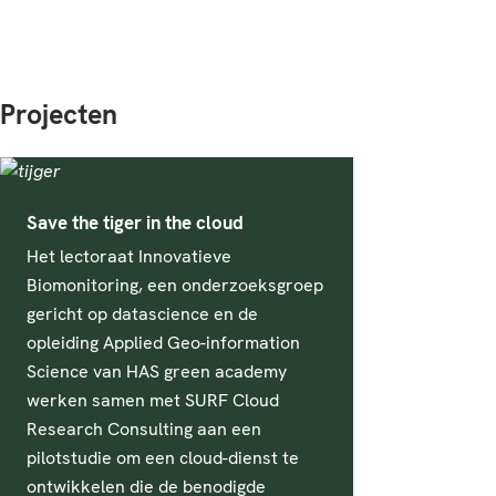
Projecten
Save the tiger in the cloud
Het lectoraat Innovatieve
Biomonitoring, een onderzoeksgroep
gericht op datascience en de
opleiding Applied Geo-information
Science van HAS green academy
werken samen met SURF Cloud
Research Consulting aan een
pilotstudie om een cloud-dienst te
ontwikkelen die de benodigde