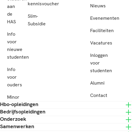
kennisvoucher
Nieuws
aan
de
Slim-
Evenementen
HAS
Subsidie
Faciliteiten
Info
voor
Vacatures
nieuwe
Inloggen
studenten
voor
Info
studenten
voor
Alumni
ouders
Contact
Minor
Hbo-opleidingen
Bedrijfsopleidingen
Onderzoek
Samenwerken