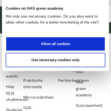
Cookies on HAS green academy
Deel deze pagina
We only use necessary cookies. Do you also want to
allow other cookies for a better functioning of the site?
@HASgreenacademy
@HASgreenacademy
@greenacademyHAS
@HASgreenacademy
Zoeken
Inloggen
na
Hbo-
Bedrijfsopleidingen
Onderzoek
Samenwerken
Meer
opleidingen
HAS
Allow all cookies
Bedrijfsopleidingen
Onderzoek
Samenwerken
green
Hbo-
academy
Incompany
Lectoraten
Samenwerken
opleidingen
Use necessary cookies only
en
in het
Meer
Projecten
Studiekeuze-
maatwerk
onderwijs
HAS
events
Praktische
Partnerbedrijven
HAS
Hulp
informatie
green
bij je
academy
Microcredentials
studiekeuze
Duurzaamheid
GLB-
Studeren