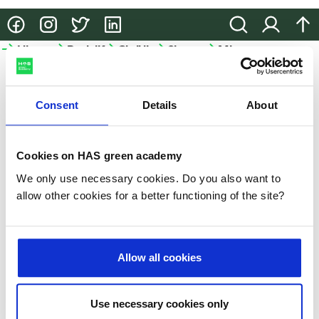
@HASgreenacademy
@HASgreenacademy
@greenacademyHAS
@HASgreenacademy
Zoeken
Inloggen
na
Hbo-
Bedrijfsopleidingen
Onderzoek
Samenwerken
Meer
opleidingen
HAS
Bedrijfsopleidingen
Onderzoek
Samenwerken
green
Hbo-
academy
Consent
Details
About
Incompany
Lectoraten
Samenwerken
opleidingen
en
in het
Meer
Projecten
Studiekeuze-
maatwerk
onderwijs
HAS
Cookies on HAS green academy
events
Praktische
Partnerbedrijven
We only use necessary cookies. Do you also want to
HAS
Hulp
informatie
allow other cookies for a better functioning of the site?
green
bij je
academy
Microcredentials
studiekeuze
Duurzaamheid
GLB-
Allow all cookies
Studeren
kennisvoucher
Nieuws
aan
de
Slim-
Use necessary cookies only
Evenementen
HAS