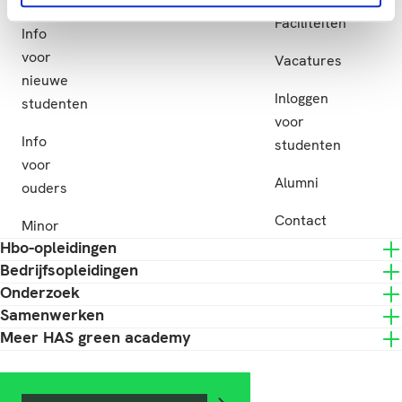
Subsidie
Faciliteiten
Info
voor
Vacatures
nieuwe
Inloggen
studenten
voor
Info
studenten
voor
Alumni
ouders
Contact
Minor
Hbo-opleidingen
Bedrijfsopleidingen
Onderzoek
Samenwerken
Meer HAS green academy