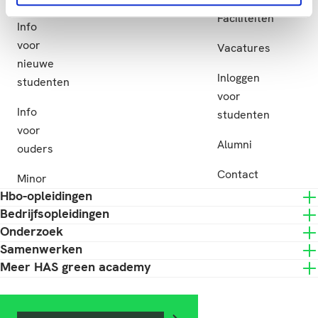
Subsidie
Faciliteiten
Info
voor
Vacatures
nieuwe
Inloggen
studenten
voor
Info
studenten
voor
Alumni
ouders
Contact
Minor
Hbo-opleidingen
Bedrijfsopleidingen
Onderzoek
Samenwerken
Meer HAS green academy