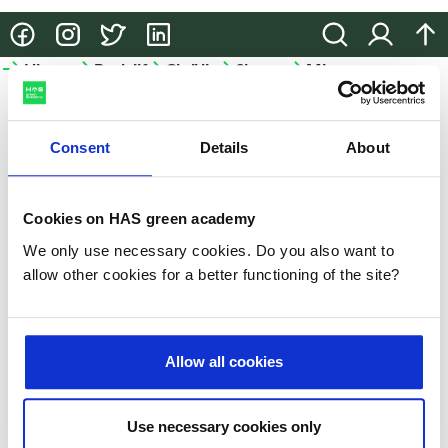
@HASgreenacademy
@HASgreenacademy
@greenacademyHAS
@HASgreenacademy
Zoeken
Inloggen
na
Hbo-
Bedrijfsopleidingen
Onderzoek
Samenwerken
Meer
opleidingen
HAS
Bedrijfsopleidingen
Onderzoek
Samenwerken
green
Hbo-
academy
Consent
Details
About
Incompany
Lectoraten
Samenwerken
opleidingen
en
in het
Meer
Projecten
Studiekeuze-
maatwerk
onderwijs
HAS
Cookies on HAS green academy
events
Praktische
Partnerbedrijven
We only use necessary cookies. Do you also want to
HAS
Hulp
informatie
allow other cookies for a better functioning of the site?
green
bij je
academy
Microcredentials
studiekeuze
Duurzaamheid
GLB-
Allow all cookies
Studeren
kennisvoucher
Nieuws
aan
de
Slim-
Use necessary cookies only
Evenementen
HAS