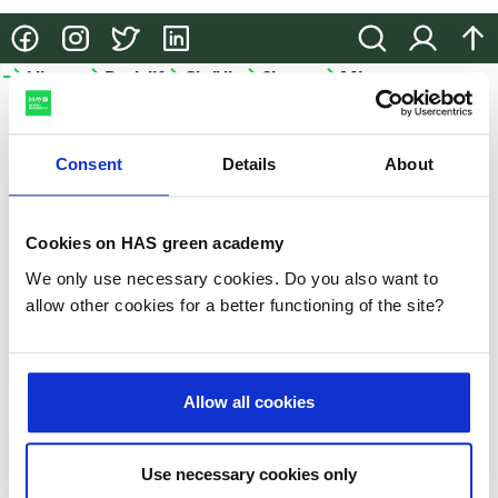
@HASgreenacademy
@HASgreenacademy
@greenacademyHAS
@HASgreenacademy
Zoeken
Inloggen
na
Hbo-
Bedrijfsopleidingen
Onderzoek
Samenwerken
Meer
opleidingen
HAS
Bedrijfsopleidingen
Onderzoek
Samenwerken
green
Hbo-
academy
Consent
Details
About
Incompany
Lectoraten
Samenwerken
opleidingen
en
in het
Meer
Projecten
Studiekeuze-
maatwerk
onderwijs
HAS
Cookies on HAS green academy
events
Praktische
Partnerbedrijven
We only use necessary cookies. Do you also want to
HAS
Hulp
informatie
allow other cookies for a better functioning of the site?
green
bij je
academy
Microcredentials
studiekeuze
Duurzaamheid
GLB-
Allow all cookies
Studeren
kennisvoucher
Nieuws
aan
de
Slim-
Use necessary cookies only
Evenementen
HAS