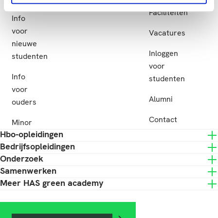
Subsidie
Faciliteiten
Info
voor
Vacatures
nieuwe
Inloggen
studenten
voor
Info
studenten
voor
Alumni
ouders
Contact
Minor
Hbo-opleidingen
Bedrijfsopleidingen
Onderzoek
Samenwerken
Meer HAS green academy